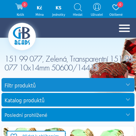
0
0
Kč
KS
Košík
Měna
Jednotky
Hledat
Uživatel
Oblíbené
151 99 077, Zelená, Transparentní 151-95-
077 10x14mm 50600/14415
Filtr produktů
Katalog produktů
Poslední prohlížené