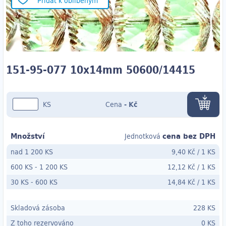
Přidat k oblíbeným
151-95-077 10x14mm 50600/14415
KS
Cena
-
Kč
Množství
cena bez DPH
Jednotková
nad 1 200 KS
9,40 Kč
/
1 KS
600 KS
-
1 200 KS
12,12 Kč
/
1 KS
30 KS
- 600
KS
14,84 Kč
/
1 KS
Skladová zásoba
228 KS
Z toho rezervováno
0 KS