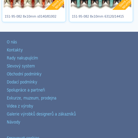
Sleva 8%
Sleva 8%
Novinka
Novinka
151-95-082 8x10mm s0140/81002
151-95-082 8x10mm 63120/14415
O nás
Kontakty
Rady nakupujícím
Slevový system
Obchodní podmínky
Dodací podmínky
Spolupráce a partneři
Exkurze, muzeum, prodejna
Videa z výroby
Galerie výrobků designerů a zákazníků
Návody
Spravovat cookies