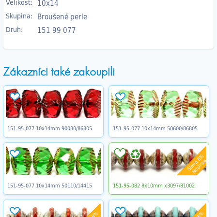
Velikost:
10x14
Skupina:
Broušené perle
Druh:
151 99 077
Zákazníci také zakoupili
151-95-077 10x14mm 90080/86805
151-95-077 10x14mm 50600/86805
Sleva 8%
Novinka
151-95-077 10x14mm 50110/14415
151-95-082 8x10mm x3097/81002