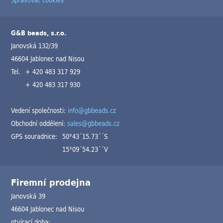
G&B beads, s.r.o.
Janovská 132/39
46604 Jablonec nad Nisou
Tel.
+ 420 483 317 929
+ 420 483 317 930
Vedení společnosti:
info@gbbeads.cz
Obchodní oddělení:
sales@gbbeads.cz
GPS souradnice:
50°43´15.73´´S
15°09´54.23´´V
Firemní prodejna
Janovská 39
46604 Jablonec nad Nisou
otvírací doba: