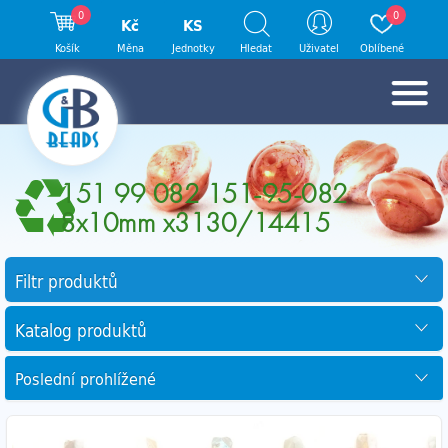
0
0
Kč
KS
Košík
Měna
Jednotky
Hledat
Uživatel
Oblíbené
151 99 082 151-95-082
8x10mm x3130/14415
Filtr produktů
Katalog produktů
Poslední prohlížené