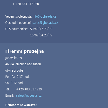
+ 420 483 317 930
Vedení společnosti:
info@gbbeads.cz
Obchodní oddělení:
sales@gbbeads.cz
GPS souradnice:
50°43´15.73´´S
15°09´54.23´´V
Firemní prodejna
Janovská 39
46604 Jablonec nad Nisou
otvírací doba:
Po - Pá 9-17 hod.
So 9-12 hod.
Tel.
+420 483 317 929
Email:
sales@gbbeads.cz
Přihlásit newsletter