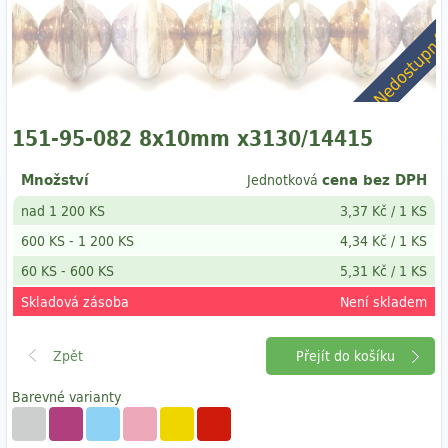
Nedostupn
151-95-082 8x10mm x3130/14415
Množství
cena bez DPH
Jednotková
nad 1 200 KS
3,37 Kč
/
1 KS
600 KS
-
1 200 KS
4,34 Kč
/
1 KS
60 KS
- 600
KS
5,31 Kč
/
1 KS
Skladová zásoba
Není skladem
Přejít do košíku
Barevné varianty