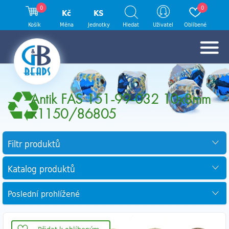
0
0
Kč
KS
Košík
Měna
Jednotky
Hledat
Uživatel
Oblíbené
Antik FAS 151-99-032 10x8mm
x1150/86805
Filtr produktů
Katalog produktů
Poslední prohlížené