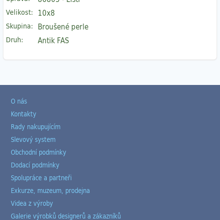
Velikost:
10x8
Skupina:
Broušené perle
Druh:
Antik FAS
O nás
Kontakty
Rady nakupujícím
Slevový system
Obchodní podmínky
Dodací podmínky
Spolupráce a partneři
Exkurze, muzeum, prodejna
Videa z výroby
Galerie výrobků designerů a zákazníků