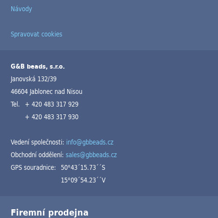
Návody
Spravovat cookies
G&B beads, s.r.o.
Janovská 132/39
46604 Jablonec nad Nisou
Tel.
+ 420 483 317 929
+ 420 483 317 930
Vedení společnosti:
info@gbbeads.cz
Obchodní oddělení:
sales@gbbeads.cz
GPS souradnice:
50°43´15.73´´S
15°09´54.23´´V
Firemní prodejna