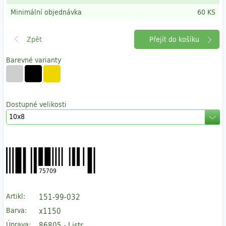
Minimální objednávka
60 KS
Přejít do košíku
Barevné varianty
Dostupné velikosti
75709
Artikl:
151-99-032
Barva:
x1150
Úprava:
86805 - Listr