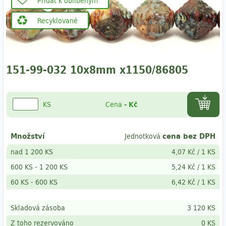
Přidat k oblíbeným
Recyklované
151-99-032 10x8mm x1150/86805
KS
Cena
-
Kč
Množství
cena bez DPH
Jednotková
nad 1 200 KS
4,07 Kč
/
1 KS
600 KS
-
1 200 KS
5,24 Kč
/
1 KS
60 KS
- 600
KS
6,42 Kč
/
1 KS
Skladová zásoba
3 120 KS
Z toho rezervováno
0 KS