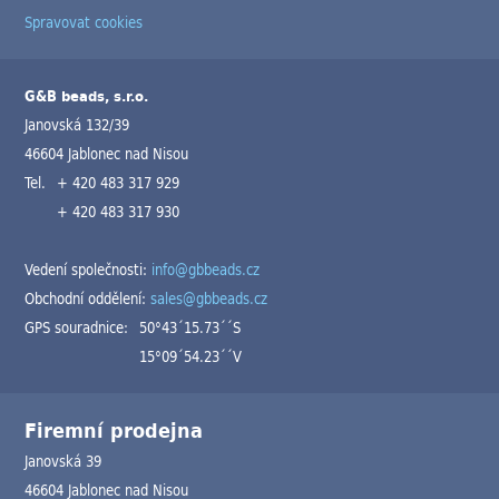
Spravovat cookies
G&B beads, s.r.o.
Janovská 132/39
46604 Jablonec nad Nisou
Tel.
+ 420 483 317 929
+ 420 483 317 930
Vedení společnosti:
info@gbbeads.cz
Obchodní oddělení:
sales@gbbeads.cz
GPS souradnice:
50°43´15.73´´S
15°09´54.23´´V
Firemní prodejna
Janovská 39
46604 Jablonec nad Nisou