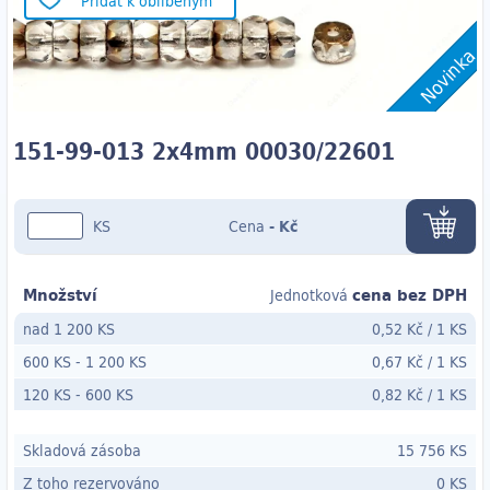
Přidat k oblíbeným
Novinka
151-99-013 2x4mm 00030/22601
KS
Cena
-
Kč
Množství
cena bez DPH
Jednotková
nad 1 200 KS
0,52 Kč
/
1 KS
600 KS
-
1 200 KS
0,67 Kč
/
1 KS
120 KS
- 600
KS
0,82 Kč
/
1 KS
Skladová zásoba
15 756 KS
Z toho rezervováno
0 KS