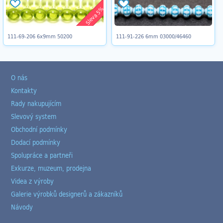
Sleva 5%
111-69-206 6x9mm 50200
111-91-226 6mm 03000/46460
O nás
Kontakty
Rady nakupujícím
Slevový system
Obchodní podmínky
Dodací podmínky
Spolupráce a partneři
Exkurze, muzeum, prodejna
Videa z výroby
Galerie výrobků designerů a zákazníků
Návody