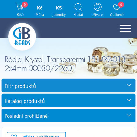
0
0
Kč
KS
Košík
Měna
Jednotky
Hledat
Uživatel
Oblíbené
Rádla, Krystal, Transparentní 151-99-013
2x4mm 00030/22601
Filtr produktů
Katalog produktů
Poslední prohlížené