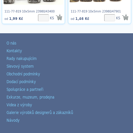
111-77-819 10x5mm 23980/43400
111-77-819 10x5mm 23980/47901
KS
KS
1,99 Kč
1,46 Kč
od
od
O nás
Kontakty
Rady nakupujícím
Slevový system
Obchodní podmínky
Dodací podmínky
Spolupráce a partneři
Exkurze, muzeum, prodejna
Videa z výroby
Galerie výrobků designerů a zákazníků
Návody