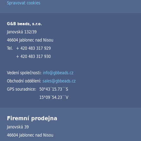
Spravovat cookies
G&B beads, s.r.o.
Janovská 132/39
46604 Jablonec nad Nisou
Tel.
+ 420 483 317 929
+ 420 483 317 930
Vedení společnosti:
info@gbbeads.cz
Obchodní oddělení:
sales@gbbeads.cz
GPS souradnice:
50°43´15.73´´S
15°09´54.23´´V
Firemní prodejna
Janovská 39
46604 Jablonec nad Nisou