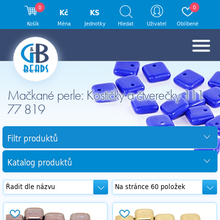
0
0
Kč
KS
Košík
Měna
Jednotky
Hledat
Uživatel
Oblíbené
Mačkané perle: Kostičky a čtverečky 111
77 819
Filtr produktů
Katalog produktů