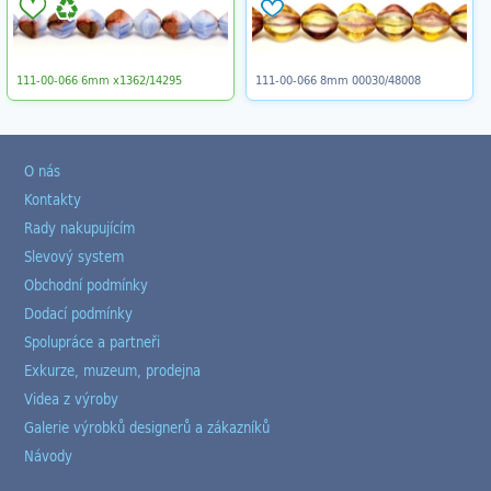
111-00-066 6mm x1362/14295
111-00-066 8mm 00030/48008
O nás
Kontakty
Rady nakupujícím
Slevový system
Obchodní podmínky
Dodací podmínky
Spolupráce a partneři
Exkurze, muzeum, prodejna
Videa z výroby
Galerie výrobků designerů a zákazníků
Návody