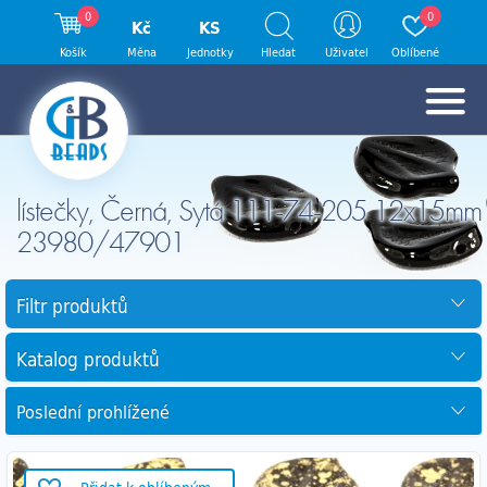
0
0
Kč
KS
Košík
Měna
Jednotky
Hledat
Uživatel
Oblíbené
lístečky, Černá, Sytá 111-74-205 12x15mm
23980/47901
Filtr produktů
Katalog produktů
Poslední prohlížené