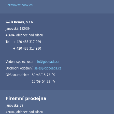
Spravovat cookies
G&B beads, s.r.o.
Janovská 132/39
46604 Jablonec nad Nisou
Tel.
+ 420 483 317 929
+ 420 483 317 930
Vedení společnosti:
info@gbbeads.cz
Obchodní oddělení:
sales@gbbeads.cz
GPS souradnice:
50°43´15.73´´S
15°09´54.23´´V
Firemní prodejna
Janovská 39
46604 Jablonec nad Nisou