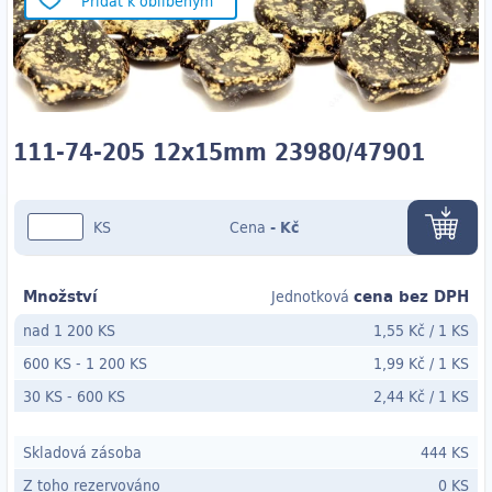
Přidat k oblíbeným
111-74-205 12x15mm 23980/47901
KS
Cena
-
Kč
Množství
cena bez DPH
Jednotková
nad 1 200 KS
1,55 Kč
/
1 KS
600 KS
-
1 200 KS
1,99 Kč
/
1 KS
30 KS
- 600
KS
2,44 Kč
/
1 KS
Skladová zásoba
444 KS
Z toho rezervováno
0 KS