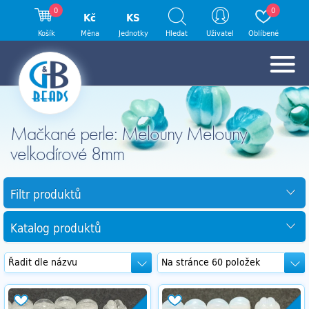
0
0
Kč
KS
Košík
Měna
Jednotky
Hledat
Uživatel
Oblíbené
Mačkané perle: Melouny Melouny
velkodírové 8mm
Filtr produktů
Katalog produktů