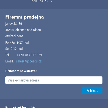
15°09´54.23´´V
Firemní prodejna
Janovská 39
46604 Jablonec nad Nisou
otvírací doba:
Po - Pá 9-17 hod.
So 9-12 hod.
Tel.
+420 483 317 929
Email:
sales@gbbeads.cz
Přihlásit newsletter
Kontaktní formulář