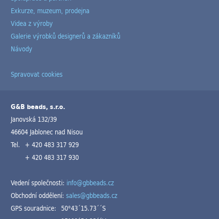
Exkurze, muzeum, prodejna
Videa z výroby
Galerie výrobků designerů a zákazníků
Návody
Spravovat cookies
G&B beads, s.r.o.
Janovská 132/39
46604 Jablonec nad Nisou
Tel.
+ 420 483 317 929
+ 420 483 317 930
Vedení společnosti:
info@gbbeads.cz
Obchodní oddělení:
sales@gbbeads.cz
GPS souradnice:
50°43´15.73´´S