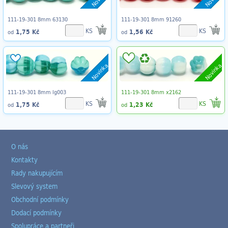
111-19-301 8mm 63130
111-19-301 8mm 91260
KS
KS
1,75 Kč
1,56 Kč
od
od
Novinka
Novinka
111-19-301 8mm lg003
111-19-301 8mm x2162
KS
KS
1,75 Kč
1,23 Kč
od
od
O nás
Kontakty
Rady nakupujícím
Slevový system
Obchodní podmínky
Dodací podmínky
Spolupráce a partneři