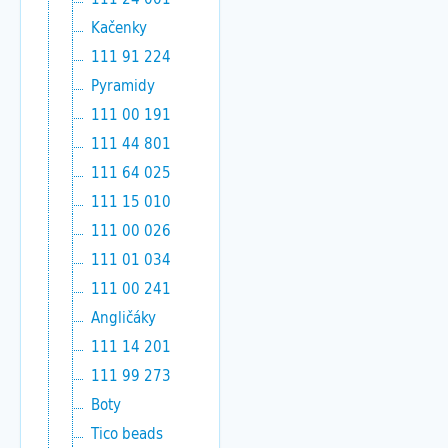
Kačenky
111 91 224
Pyramidy
111 00 191
111 44 801
111 64 025
111 15 010
111 00 026
111 01 034
111 00 241
Angličáky
111 14 201
111 99 273
Boty
Tico beads