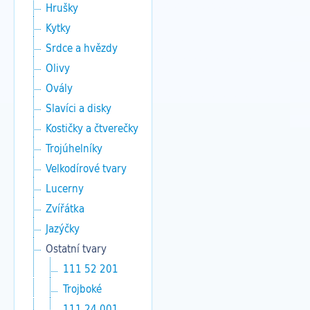
Hrušky
Kytky
Srdce a hvězdy
Olivy
Ovály
Slavíci a disky
Kostičky a čtverečky
Trojúhelníky
Velkodírové tvary
Lucerny
Zvířátka
Jazýčky
Ostatní tvary
111 52 201
Trojboké
111 24 001