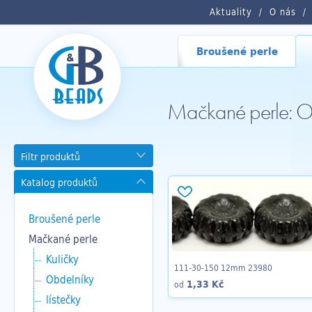
Aktuality
O nás
Broušené perle
Mačkané perle: Os
Filtr produktů
Katalog produktů
Broušené perle
Mačkané perle
Kuličky
111-30-150 12mm 23980
Obdelníky
1,33 Kč
od
lístečky