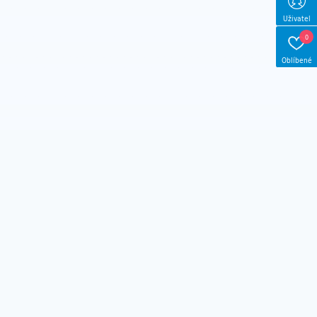
Uživatel
0
Oblíbené