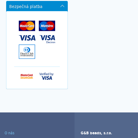
Bezpečná platba
O nás
G&B beads, s.r.o.