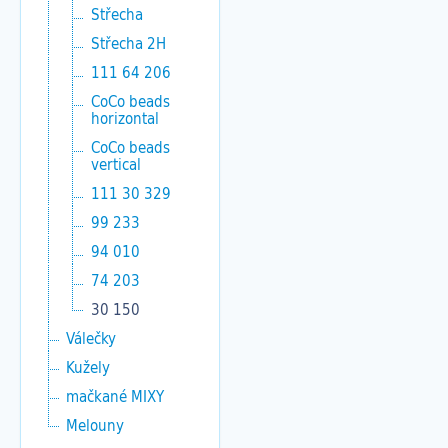
Střecha
Střecha 2H
111 64 206
CoCo beads
horizontal
CoCo beads
vertical
111 30 329
99 233
94 010
74 203
30 150
Válečky
Kužely
mačkané MIXY
Melouny