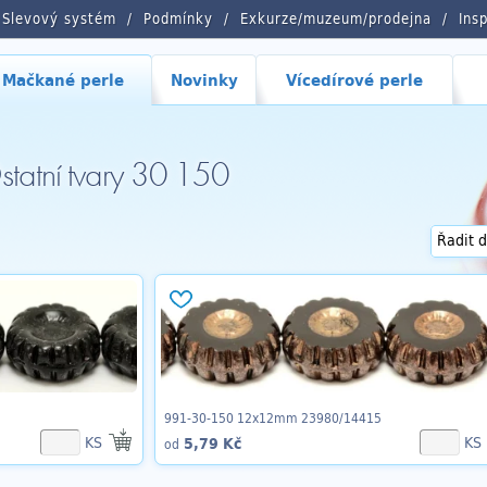
Slevový systém
Podmínky
Exkurze/muzeum/prodejna
Ins
Mačkané perle
Novinky
Vícedírové perle
tatní tvary 30 150
991-30-150 12x12mm 23980/14415
KS
KS
5,79 Kč
od