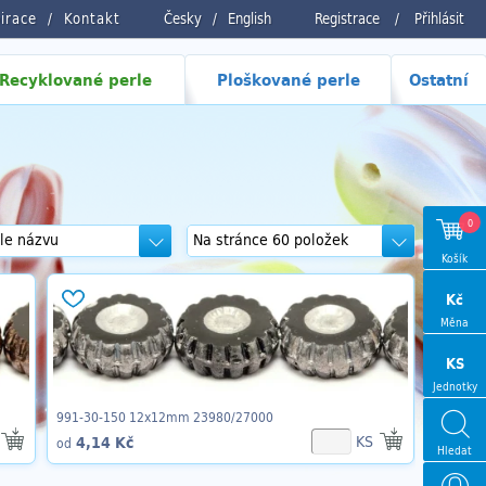
pirace
Kontakt
Česky
/
English
Registrace
/
Přihlásit
Recyklované perle
Ploškované perle
Ostatní
0
Košík
Kč
Měna
KS
Jednotky
991-30-150 12x12mm 23980/27000
KS
4,14 Kč
od
Hledat