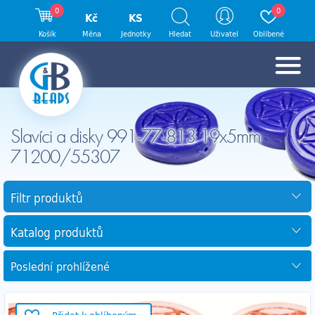
0
0
Kč
KS
Košík
Měna
Jednotky
Hledat
Uživatel
Oblíbené
Slavíci a disky 991-77-813 19x5mm
71200/55307
Filtr produktů
Katalog produktů
Poslední prohlížené