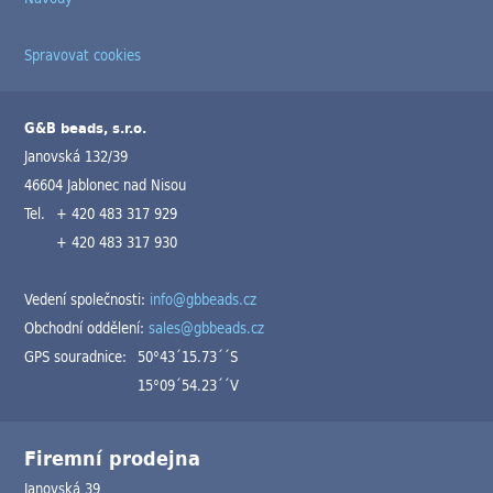
Spravovat cookies
G&B beads, s.r.o.
Janovská 132/39
46604 Jablonec nad Nisou
Tel.
+ 420 483 317 929
+ 420 483 317 930
Vedení společnosti:
info@gbbeads.cz
Obchodní oddělení:
sales@gbbeads.cz
GPS souradnice:
50°43´15.73´´S
15°09´54.23´´V
Firemní prodejna
Janovská 39