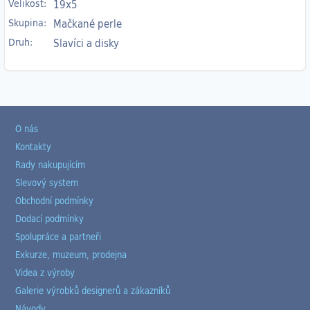
Velikost:
19x5
Skupina:
Mačkané perle
Druh:
Slavíci a disky
O nás
Kontakty
Rady nakupujícím
Slevový system
Obchodní podmínky
Dodací podmínky
Spolupráce a partneři
Exkurze, muzeum, prodejna
Videa z výroby
Galerie výrobků designerů a zákazníků
Návody