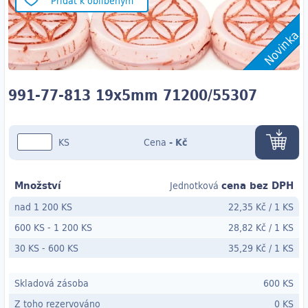
Přidat k oblíbeným
Novinka
991-77-813 19x5mm 71200/55307
KS
Cena
-
Kč
Množství
cena bez DPH
Jednotková
nad 1 200 KS
22,35 Kč
/
1 KS
600 KS
-
1 200 KS
28,82 Kč
/
1 KS
30 KS
- 600
KS
35,29 Kč
/
1 KS
Skladová zásoba
600 KS
Z toho rezervováno
0 KS