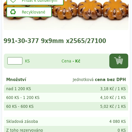
Přidat k oblíbeným
Recyklované
991-30-377 9x9mm x2565/27100
KS
Cena
-
Kč
Množství
cena bez DPH
Jednotková
nad 1 200 KS
3,18 Kč
/
1 KS
600 KS
-
1 200 KS
4,10 Kč
/
1 KS
60 KS
- 600
KS
5,02 Kč
/
1 KS
Skladová zásoba
4 080 KS
Z toho rezervováno
0 KS