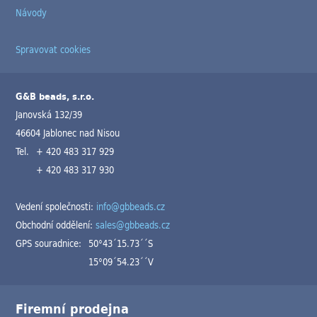
Návody
Spravovat cookies
G&B beads, s.r.o.
Janovská 132/39
46604 Jablonec nad Nisou
Tel.
+ 420 483 317 929
+ 420 483 317 930
Vedení společnosti:
info@gbbeads.cz
Obchodní oddělení:
sales@gbbeads.cz
GPS souradnice:
50°43´15.73´´S
15°09´54.23´´V
Firemní prodejna