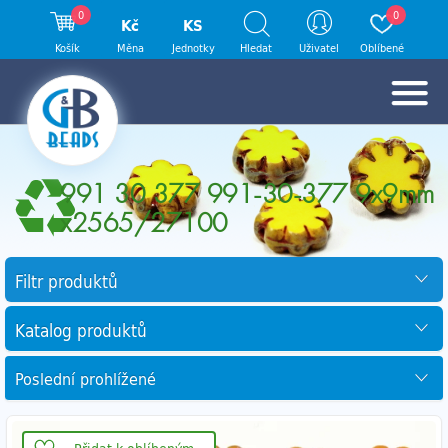
0
0
Kč
KS
Košík
Měna
Jednotky
Hledat
Uživatel
Oblíbené
991 30 377 991-30-377 9x9mm
x2565/27100
Filtr produktů
Katalog produktů
Poslední prohlížené