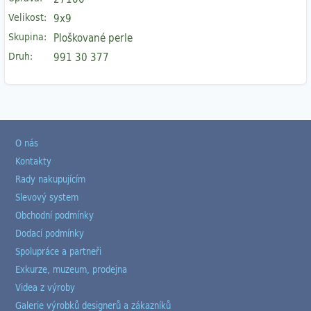
Velikost:
9x9
Skupina:
Ploškované perle
Druh:
991 30 377
O nás
Kontakty
Rady nakupujícím
Slevový system
Obchodní podmínky
Dodací podmínky
Spolupráce a partneři
Exkurze, muzeum, prodejna
Videa z výroby
Galerie výrobků designerů a zákazníků