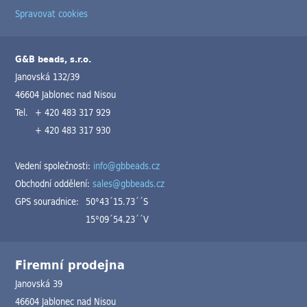
Spravovat cookies
G&B beads, s.r.o.
Janovská 132/39
46604 Jablonec nad Nisou
Tel.
+ 420 483 317 929
+ 420 483 317 930
Vedení společnosti:
info@gbbeads.cz
Obchodní oddělení:
sales@gbbeads.cz
GPS souradnice:
50°43´15.73´´S
15°09´54.23´´V
Firemní prodejna
Janovská 39
46604 Jablonec nad Nisou