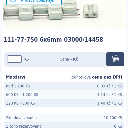
Přidat k oblíbeným
111-77-750 6x6mm 03000/14458
KS
Cena
-
Kč
Množství
cena bez DPH
Jednotková
nad 1 200 KS
0,89 Kč
/
1 KS
600 KS
-
1 200 KS
1,14 Kč
/
1 KS
120 KS
- 600
KS
1,40 Kč
/
1 KS
Skladová zásoba
10 200 KS
Z toho rezervováno
0 KS