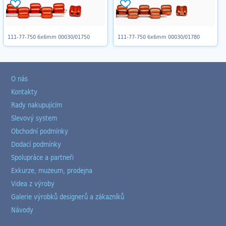
111-77-750 6x6mm 00030/01750
111-77-750 6x6mm 00030/01780
O nás
Kontakty
Rady nakupujícím
Slevový system
Obchodní podmínky
Dodací podmínky
Spolupráce a partneři
Exkurze, muzeum, prodejna
Videa z výroby
Galerie výrobků designerů a zákazníků
Návody