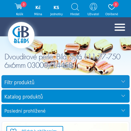
0
0
Kč
KS
Košík
Měna
Jednotky
Hledat
Uživatel
Oblíbené
Dvoudírové perle, Bílá, Sytá 111-77-750
6x6mm 03000/14458
Filtr produktů
Katalog produktů
Poslední prohlížené