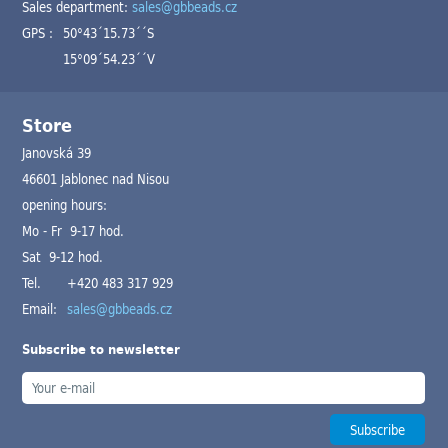
Sales department:
sales@gbbeads.cz
GPS :
50°43´15.73´´S
15°09´54.23´´V
Store
Janovská 39
46601 Jablonec nad Nisou
opening hours:
Mo - Fr 9-17 hod.
Sat 9-12 hod.
Tel.
+420 483 317 929
Email:
sales@gbbeads.cz
Subscribe to newsletter