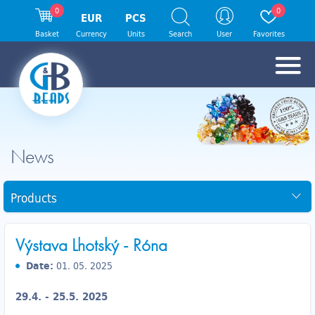
0
0
EUR
PCS
Basket
Currency
Units
Search
User
Favorites
News
Products
Výstava Lhotský - Róna
Date:
01. 05. 2025
29.4. - 25.5. 2025