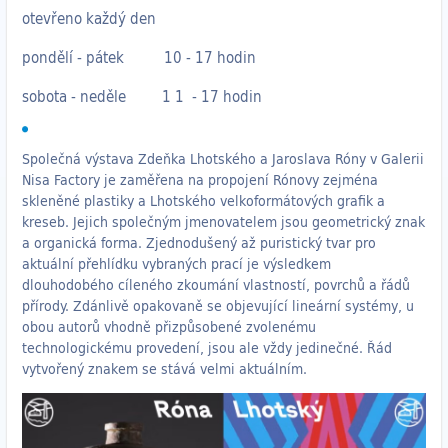
​otevřeno každý den
pondělí - pátek 10 - 17 hodin
sobota - neděle 1 1 - 17 hodin
Společná výstava Zdeňka Lhotského a Jaroslava Róny v Galerii
Nisa Factory je zaměřena na propojení Rónovy zejména
skleněné plastiky a Lhotského velkoformátových grafik a
kreseb. Jejich společným jmenovatelem jsou geometrický znak
a organická forma. Zjednodušený až puristický tvar pro
aktuální přehlídku vybraných prací je výsledkem
dlouhodobého cíleného zkoumání vlastností, povrchů a řádů
přírody. Zdánlivě opakovaně se objevující lineární systémy, u
obou autorů vhodně přizpůsobené zvolenému
technologickému provedení, jsou ale vždy jedinečné. Řád
vytvořený znakem se stává velmi aktuálním.