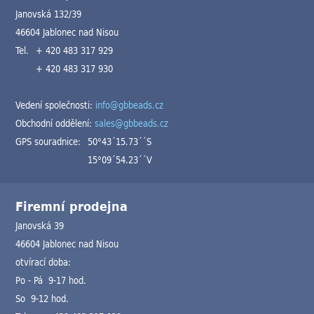
Janovská 132/39
46604 Jablonec nad Nisou
Tel.
+ 420 483 317 929
+ 420 483 317 930
Vedení společnosti:
info@gbbeads.cz
Obchodní oddělení:
sales@gbbeads.cz
GPS souradnice:
50°43´15.73´´S
15°09´54.23´´V
Firemní prodejna
Janovská 39
46604 Jablonec nad Nisou
otvírací doba:
Po - Pá 9-17 hod.
So 9-12 hod.