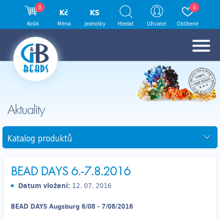
0
0
Kč
KS
Košík
Měna
Jednotky
Hledat
Uživatel
Oblíbené
Aktuality
Katalog produktů
BEAD DAYS 6.-7.8.2016
Datum vložení:
12. 07. 2016
BEAD DAYS Augsburg 6/08 - 7/08/2016