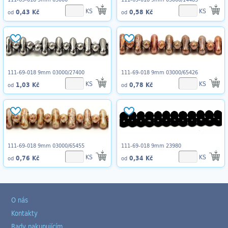
KS
KS
0,43 Kč
0,58 Kč
od
od
111-69-018 9mm 03000/27400
111-69-018 9mm 03000/65426
KS
KS
1,03 Kč
0,78 Kč
od
od
111-69-018 9mm 03000/65455
111-69-018 9mm 23980
KS
KS
0,76 Kč
0,34 Kč
od
od
O nás
Kontakty
Rady nakupujícím