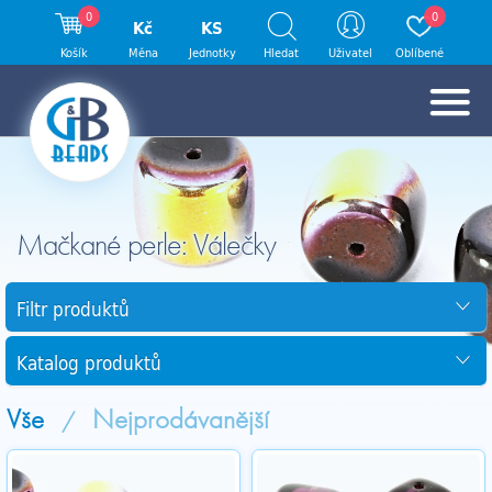
0
0
Kč
KS
Košík
Měna
Jednotky
Hledat
Uživatel
Oblíbené
Mačkané perle: Válečky
Filtr produktů
Katalog produktů
Vše
Nejprodávanější
/