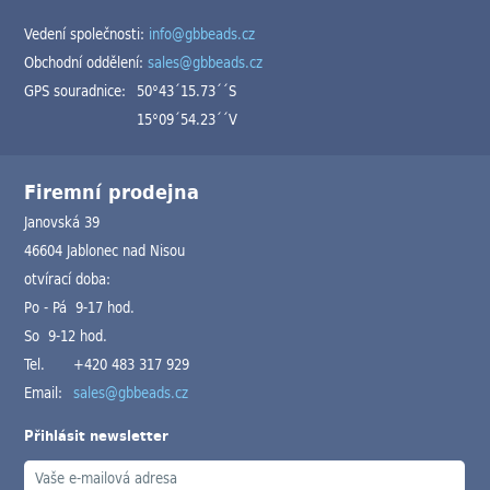
Vedení společnosti:
info@gbbeads.cz
Obchodní oddělení:
sales@gbbeads.cz
GPS souradnice:
50°43´15.73´´S
15°09´54.23´´V
Firemní prodejna
Janovská 39
46604 Jablonec nad Nisou
otvírací doba:
Po - Pá 9-17 hod.
So 9-12 hod.
Tel.
+420 483 317 929
Email:
sales@gbbeads.cz
Přihlásit newsletter