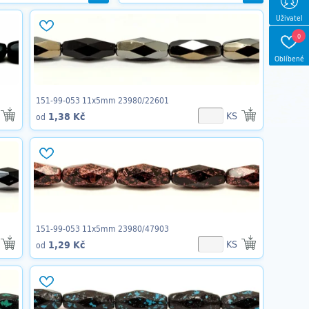
Uživatel
0
Oblíbené
151-99-053 11x5mm 23980/22601
KS
1,38 Kč
od
151-99-053 11x5mm 23980/47903
KS
1,29 Kč
od