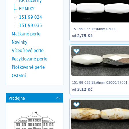
F.P. Lucerny
FP MIXY
151 99 024
151 99 035
151-99-053 15x6mm 03000
Mačkané perle
2,75 Kč
od
Novinky
Vícedírové perle
Recyklované perle
Ploškované perle
Ostatní
151-99-053 15x6mm 03000/27001
3,12 Kč
od
Prodejna