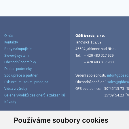
O nás
G&B beads, s.r.o.
Kontakty
Janovská 132/39
Rady nakupujícím
46604 Jablonec nad Nisou
Slevový system
Tel.
+ 420 483 317 929
Obchodní podmínky
+ 420 483 317 930
Dodací podmínky
Spolupráce a partneři
Vedení společnosti:
info@gbbeads
Exkurze, muzeum, prodejna
Obchodní oddělení:
sales@gbbea
Videa z výroby
GPS souradnice:
50°43´15.73´´S
Galerie výrobků designerů a zákazníků
15°09´54.23´´V
Návody
Spravovat cookies
Používáme soubory cookies