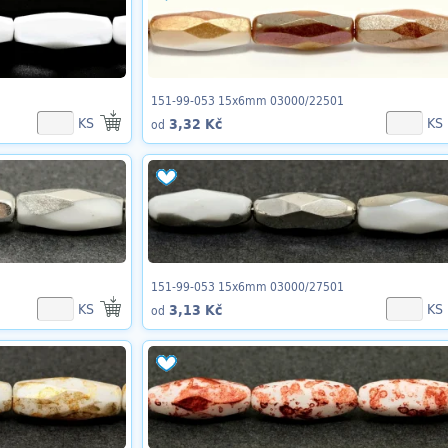
151-99-053 15x6mm 03000/22501
KS
KS
3,32 Kč
od
151-99-053 15x6mm 03000/27501
KS
KS
3,13 Kč
od