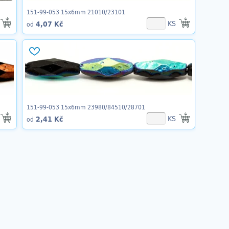
151-99-053 15x6mm 21010/23101
KS
4,07 Kč
od
151-99-053 15x6mm 23980/84510/28701
KS
2,41 Kč
od