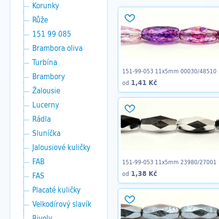
Korunky
Růže
151 99 085
Brambora oliva
Turbína
151-99-053 11x5mm 00030/48510
Brambory
1,41 Kč
od
Žalousie
Lucerny
Rádla
Sluníčka
Jalousiové kuličky
FAB
151-99-053 11x5mm 23980/27001
1,38 Kč
od
FAS
Placaté kuličky
Velkodírový slavík
Rivoly