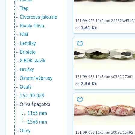
Trep
Čtvercová jalousie
151-99-053 11x5mm 23980/84510
Rivoly Oliva
1,61 Kč
od
FAM
Lentilky
Brioleta
X BOK slavík
Hrušky
151-99-053 11x5mm s0320/27001
Ostatní výbrusy
2,56 Kč
od
Ovály
151-99-029
Oliva špagetka
11x5 mm
15x6 mm
Olivy
151-99-053 11x5mm z0050/15495