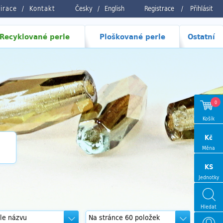
pirace
Kontakt
Česky
/
English
Registrace
/
Přihlásit
Recyklované perle
Ploškované perle
Ostatní
0
Košík
Kč
Měna
KS
Jednotky
Hledat