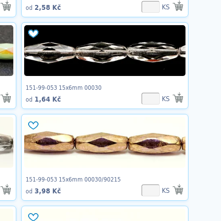
KS
2,58 Kč
od
151-99-053 15x6mm 00030
KS
1,64 Kč
od
151-99-053 15x6mm 00030/90215
KS
3,98 Kč
od