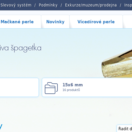
Slevový systém
Podmínky
Exkurze/muzeum/prodejna
Ins
Mačkané perle
Novinky
Vícedírové perle
liva špagetka
15x6 mm
16 produktů
y