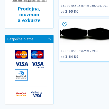
151-99-053 15x6mm 03000/47901
Prodejna,
2,95 Kč
od
muzeum
a exkurze
Bezpečná platba
151-99-053 15x6mm 23980
1,64 Kč
od