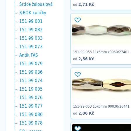
Srdce žalousiová
2,71 Kč
od
X-BOK kuličky
151 99 001
151 99 082
151 99 033
151 99 073
151-99-053 11x5mm z0050/27401
Antik FAS
2,56 Kč
od
151 99 079
151 99 036
151 99 074
151 19 005
151 99 076
151 99 077
151-99-053 15x6mm 00030/26441
2,06 Kč
od
151 99 080
151 99 078