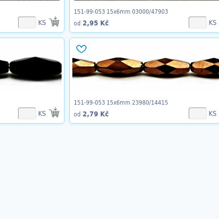
151-99-053 15x6mm 03000/47903
KS
KS
2,95 Kč
od
151-99-053 15x6mm 23980/14415
KS
KS
2,79 Kč
od