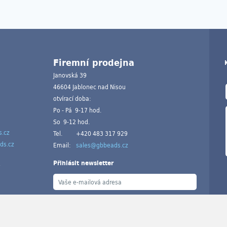
Firemní prodejna
Janovská 39
46604 Jablonec nad Nisou
otvírací doba:
Po - Pá 9-17 hod.
So 9-12 hod.
.cz
Tel.
+420 483 317 929
ds.cz
Email:
sales@gbbeads.cz
Přihlásit newsletter