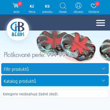
0
0
Kč
KS
Košík
Měna
Jednotky
Hledat
Uživatel
Oblíbené
Ploškované perle: 991 99 106
Filtr produktů
Katalog produktů
Kategorie neobsahuje žádné zboží.