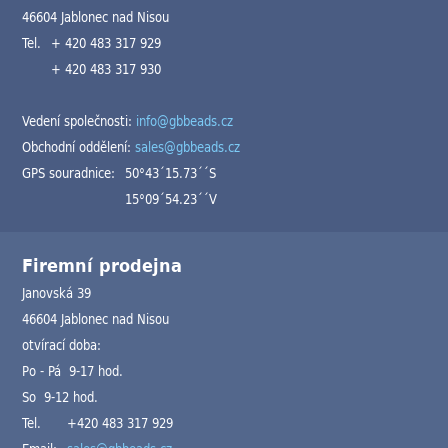
46604 Jablonec nad Nisou
Tel.
+ 420 483 317 929
+ 420 483 317 930
Vedení společnosti:
info@gbbeads.cz
Obchodní oddělení:
sales@gbbeads.cz
GPS souradnice:
50°43´15.73´´S
15°09´54.23´´V
Firemní prodejna
Janovská 39
46604 Jablonec nad Nisou
otvírací doba:
Po - Pá 9-17 hod.
So 9-12 hod.
Tel.
+420 483 317 929