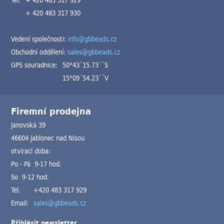
+ 420 483 317 930
Vedení společnosti:
info@gbbeads.cz
Obchodní oddělení:
sales@gbbeads.cz
GPS souradnice:
50°43´15.73´´S
15°09´54.23´´V
Firemní prodejna
Janovská 39
46604 Jablonec nad Nisou
otvírací doba:
Po - Pá 9-17 hod.
So 9-12 hod.
Tel.
+420 483 317 929
Email:
sales@gbbeads.cz
Přihlásit newsletter