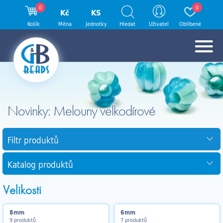
0
0
Kč
KS
Košík
Měna
Jednotky
Hledat
Uživatel
Oblíbené
Novinky: Melouny velkodírové
Filtr produktů
Katalog produktů
Velikosti
8mm
6mm
9 produktů
7 produktů