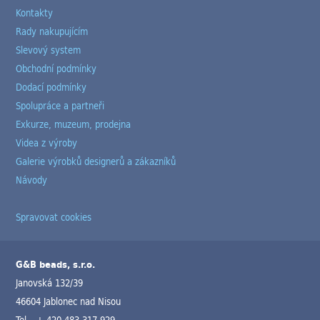
Kontakty
Rady nakupujícím
Slevový system
Obchodní podmínky
Dodací podmínky
Spolupráce a partneři
Exkurze, muzeum, prodejna
Videa z výroby
Galerie výrobků designerů a zákazníků
Návody
Spravovat cookies
G&B beads, s.r.o.
Janovská 132/39
46604 Jablonec nad Nisou
Tel.
+ 420 483 317 929