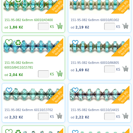
Sleva 8%
Sleva 8%
Novinka
Novinka
151-95-082 6x8mm 60010/43400
151-95-082 6x8mm 60010/81002
KS
KS
1,86 Kč
2,19 Kč
od
od
Sleva 8%
Sleva 8%
Novinka
Novinka
151-95-082 6x8mm
151-95-082 6x8mm 60010/86805
60010/84110/15781
KS
1,69 Kč
od
KS
2,04 Kč
od
Sleva 8%
Sleva 8%
Novinka
Novinka
151-95-082 6x8mm 60110/13702
151-95-082 6x8mm 60110/14415
KS
KS
2,32 Kč
2,22 Kč
od
od