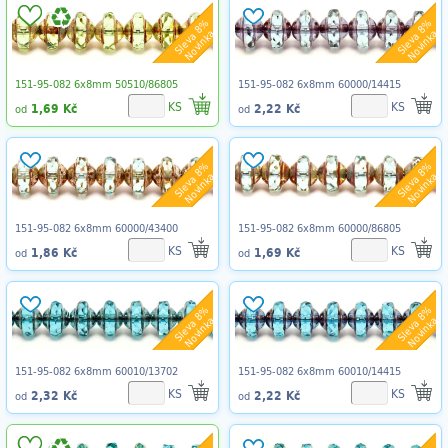
Sleva 8%
Sleva 8%
Novinka
Novinka
151-95-082 6x8mm 50510/86805
151-95-082 6x8mm 60000/14415
KS
KS
1,69 Kč
2,22 Kč
od
od
Sleva 8%
Sleva 8%
Novinka
Novinka
151-95-082 6x8mm 60000/43400
151-95-082 6x8mm 60000/86805
KS
KS
1,86 Kč
1,69 Kč
od
od
Sleva 8%
Sleva 8%
Novinka
Novinka
151-95-082 6x8mm 60010/13702
151-95-082 6x8mm 60010/14415
KS
KS
2,32 Kč
2,22 Kč
od
od