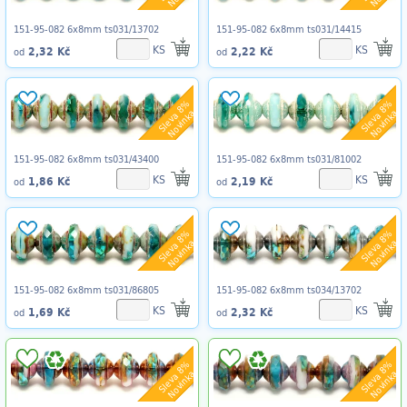
151-95-082 6x8mm ts031/13702
151-95-082 6x8mm ts031/14415
KS
KS
2,32 Kč
2,22 Kč
od
od
Sleva 8%
Sleva 8%
Novinka
Novinka
151-95-082 6x8mm ts031/43400
151-95-082 6x8mm ts031/81002
KS
KS
1,86 Kč
2,19 Kč
od
od
Sleva 8%
Sleva 8%
Novinka
Novinka
151-95-082 6x8mm ts031/86805
151-95-082 6x8mm ts034/13702
KS
KS
1,69 Kč
2,32 Kč
od
od
Sleva 8%
Sleva 8%
Novinka
Novinka