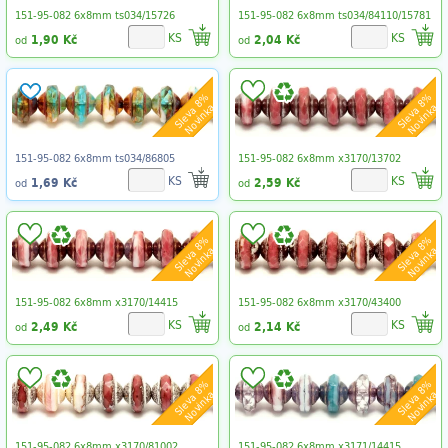
151-95-082 6x8mm ts034/15726
151-95-082 6x8mm ts034/84110/15781
KS
KS
1,90 Kč
2,04 Kč
od
od
Sleva 8%
Sleva 8%
Novinka
Novinka
151-95-082 6x8mm ts034/86805
151-95-082 6x8mm x3170/13702
KS
KS
1,69 Kč
2,59 Kč
od
od
Sleva 8%
Sleva 8%
Novinka
Novinka
151-95-082 6x8mm x3170/14415
151-95-082 6x8mm x3170/43400
KS
KS
2,49 Kč
2,14 Kč
od
od
Sleva 8%
Sleva 8%
Novinka
Novinka
151-95-082 6x8mm x3170/81002
151-95-082 6x8mm x3171/14415