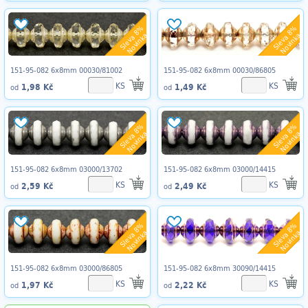
Sleva 8%
Sleva 8%
Novinka
Novinka
151-95-082 6x8mm 00030/81002
151-95-082 6x8mm 00030/86805
KS
KS
1,98 Kč
1,49 Kč
od
od
Sleva 8%
Sleva 8%
Novinka
Novinka
151-95-082 6x8mm 03000/13702
151-95-082 6x8mm 03000/14415
KS
KS
2,59 Kč
2,49 Kč
od
od
Sleva 8%
Sleva 8%
Novinka
Novinka
151-95-082 6x8mm 03000/86805
151-95-082 6x8mm 30090/14415
KS
KS
1,97 Kč
2,22 Kč
od
od