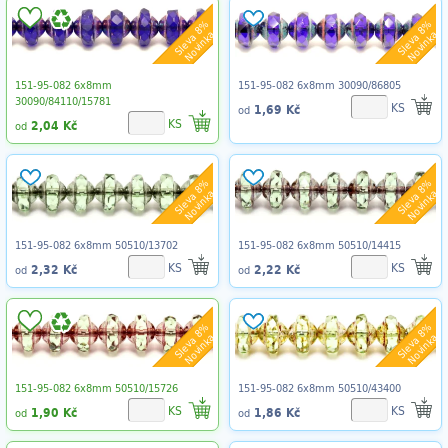
Sleva 8%
Sleva 8%
Novinka
Novinka
151-95-082 6x8mm
151-95-082 6x8mm 30090/86805
30090/84110/15781
KS
1,69 Kč
od
KS
2,04 Kč
od
Sleva 8%
Sleva 8%
Novinka
Novinka
151-95-082 6x8mm 50510/13702
151-95-082 6x8mm 50510/14415
KS
KS
2,32 Kč
2,22 Kč
od
od
Sleva 8%
Sleva 8%
Novinka
Novinka
151-95-082 6x8mm 50510/15726
151-95-082 6x8mm 50510/43400
KS
KS
1,90 Kč
1,86 Kč
od
od