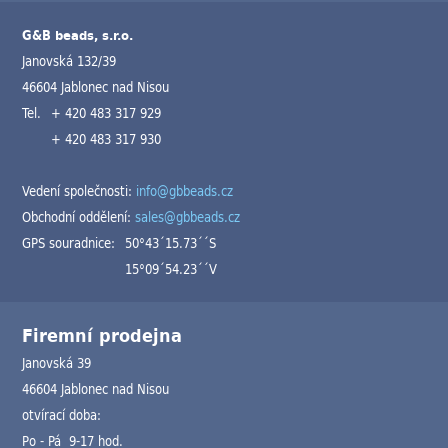
G&B beads, s.r.o.
Janovská 132/39
46604 Jablonec nad Nisou
Tel.
+ 420 483 317 929
+ 420 483 317 930
Vedení společnosti:
info@gbbeads.cz
Obchodní oddělení:
sales@gbbeads.cz
GPS souradnice:
50°43´15.73´´S
15°09´54.23´´V
Firemní prodejna
Janovská 39
46604 Jablonec nad Nisou
otvírací doba:
Po - Pá 9-17 hod.