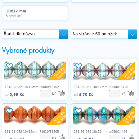
10x12 mm
5 produktů
Vybrané produkty
Sleva 8%
Sleva 8%
Novinka
Novinka
151-95-082 10x12mm 60000/13702
151-95-082 10x12mm 60000/15726
KS
KS
5,99 Kč
4,70 Kč
od
od
Sleva 8%
Sleva 8%
Novinka
Novinka
151-95-082 10x12mm 71010/86805
151-95-082 10x12mm ts050/14496
KS
KS
8,71 Kč
6,75 Kč