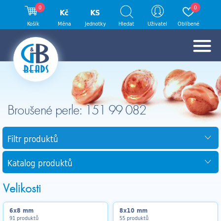
0
0
Kč
KS
Košík
Měna
Jednotky
Hledat
Uživatel
Oblíbené
Broušené perle: 151 99 082
Filtr produktů
Katalog produktů
Velikosti
6x8 mm
8x10 mm
91 produktů
55 produktů