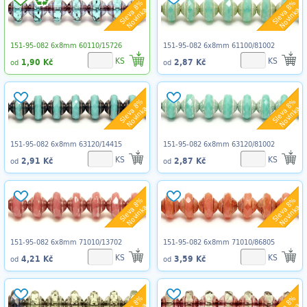
Sleva 8%
Sleva 8%
Novinka
Novinka
151-95-082 6x8mm 60110/15726
151-95-082 6x8mm 61100/81002
KS
KS
1,90 Kč
2,87 Kč
od
od
Sleva 8%
Sleva 8%
Novinka
Novinka
151-95-082 6x8mm 63120/14415
151-95-082 6x8mm 63120/81002
KS
KS
2,91 Kč
2,87 Kč
od
od
Sleva 8%
Sleva 8%
Novinka
Novinka
151-95-082 6x8mm 71010/13702
151-95-082 6x8mm 71010/86805
KS
KS
4,21 Kč
3,59 Kč
od
od