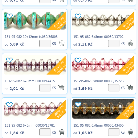
od
od
Sleva 8%
Sleva 8%
Novinka
Novinka
151-95-082 10x12mm ts050/86805
151-95-082 6x8mm 00030/13702
KS
KS
5,89 Kč
2,11 Kč
od
od
Sleva 8%
Sleva 8%
Novinka
Novinka
151-95-082 6x8mm 00030/14415
151-95-082 6x8mm 00030/15726
KS
KS
2,01 Kč
1,69 Kč
od
od
Sleva 8%
Sleva 8%
Novinka
Novinka
151-95-082 6x8mm 00030/15781
151-95-082 6x8mm 00030/43400
KS
KS
1,84 Kč
1,66 Kč
od
od