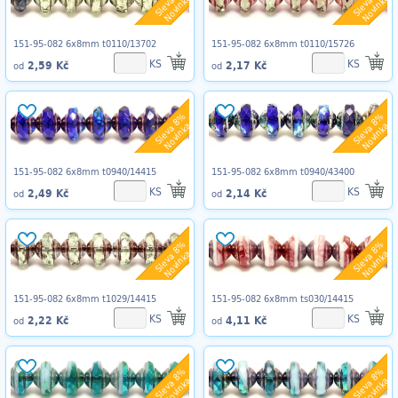
Sleva 8%
Sleva 8%
Novinka
Novinka
151-95-082 6x8mm t0110/13702
151-95-082 6x8mm t0110/15726
KS
KS
2,59 Kč
2,17 Kč
od
od
Sleva 8%
Sleva 8%
Novinka
Novinka
151-95-082 6x8mm t0940/14415
151-95-082 6x8mm t0940/43400
KS
KS
2,49 Kč
2,14 Kč
od
od
Sleva 8%
Sleva 8%
Novinka
Novinka
151-95-082 6x8mm t1029/14415
151-95-082 6x8mm ts030/14415
KS
KS
2,22 Kč
4,11 Kč
od
od
Sleva 8%
Sleva 8%
Novinka
Novinka