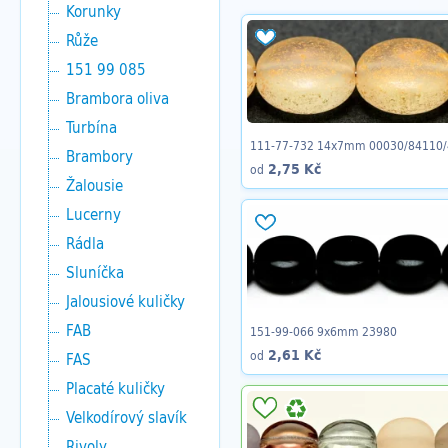
Korunky
Růže
151 99 085
Brambora oliva
Turbína
111-77-732 14x7mm 00030/84110
Brambory
2,75 Kč
od
Žalousie
Lucerny
Rádla
Sluníčka
Jalousiové kuličky
FAB
151-99-066 9x6mm 23980
2,61 Kč
od
FAS
Placaté kuličky
Velkodírový slavík
Rivoly