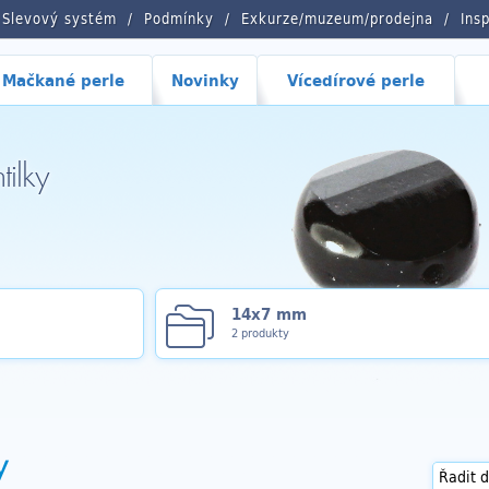
Slevový systém
Podmínky
Exkurze/muzeum/prodejna
Ins
Mačkané perle
Novinky
Vícedírové perle
tilky
14x7 mm
2 produkty
y