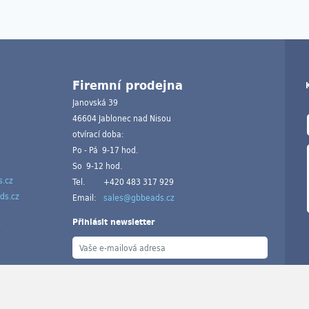
Firemní prodejna
Janovská 39
46604 Jablonec nad Nisou
otvírací doba:
Po - Pá 9-17 hod.
So 9-12 hod.
.cz
Tel.
+420 483 317 929
ds.cz
Email:
sales@gbbeads.cz
Přihlásit newsletter