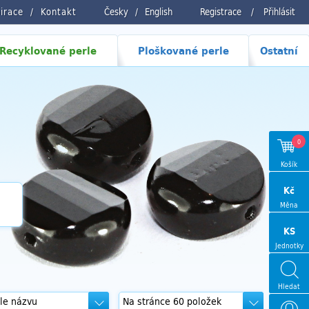
pirace
Kontakt
Česky
/
English
Registrace
/
Přihlásit
Recyklované perle
Ploškované perle
Ostatní
0
Košík
Kč
Měna
KS
Jednotky
Hledat