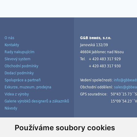
O nás
G&B beads, s.r.o.
Kontakty
Janovská 132/39
Rady nakupujícím
46604 Jablonec nad Nisou
Slevový system
Tel.
+ 420 483 317 929
Obchodní podmínky
+ 420 483 317 930
Dodací podmínky
Spolupráce a partneři
Vedení společnosti:
info@gbbeads
Exkurze, muzeum, prodejna
Obchodní oddělení:
sales@gbbea
Videa z výroby
GPS souradnice:
50°43´15.73´´S
Galerie výrobků designerů a zákazníků
15°09´54.23´´V
Návody
Spravovat cookies
Používáme soubory cookies