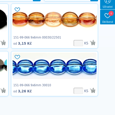
Uživatel
0
Oblíbené
151-99-066 9x6mm 00030/22501
KS
3,15 Kč
od
151-99-066 9x6mm 30010
KS
3,26 Kč
od