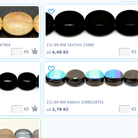
/47904
151-99-066 14x7mm 23980
KS
KS
4,49 Kč
od
151-99-066 9x6mm 23980/28701
KS
KS
2,79 Kč
od