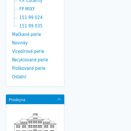
F.P. Lucerny
FP MIXY
151 99 024
151 99 035
Mačkané perle
Novinky
Vícedírové perle
Recyklované perle
Ploškované perle
Ostatní
Prodejna