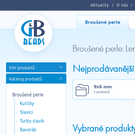
Aktuality
O nás
Broušené perle
Broušené perle: Len
Nejprodávanější
Filtr produktů
Katalog produktů
9x6 mm
5 produktů
Broušené perle
Kuličky
Slavíci
Turbo slavík
Vybrané produkt
Bavorák