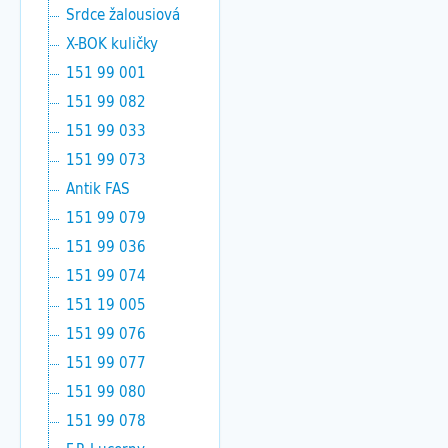
Srdce žalousiová
X-BOK kuličky
151 99 001
151 99 082
151 99 033
151 99 073
Antik FAS
151 99 079
151 99 036
151 99 074
151 19 005
151 99 076
151 99 077
151 99 080
151 99 078