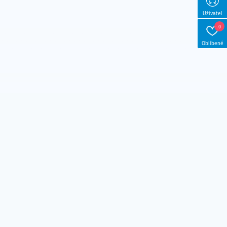
Uživatel
0
Oblíbené