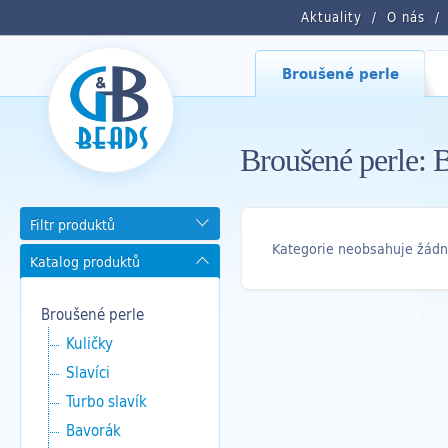
Aktuality
O nás
Broušené perle
Broušené perle: B
Filtr produktů
Kategorie neobsahuje žádn
Katalog produktů
Broušené perle
Kuličky
Slavíci
Turbo slavík
Bavorák