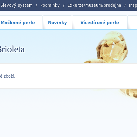
Slevový systém
Podmínky
Exkurze/muzeum/prodejna
Ins
Mačkané perle
Novinky
Vícedírové perle
rioleta
é zboží.