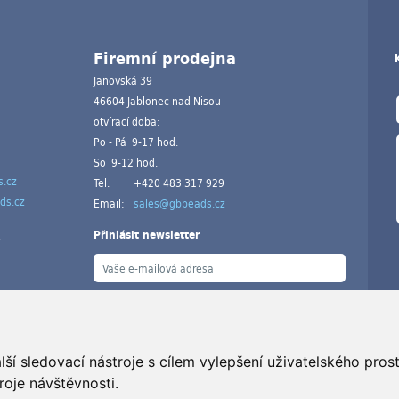
Firemní prodejna
Janovská 39
46604 Jablonec nad Nisou
otvírací doba:
Po - Pá 9-17 hod.
So 9-12 hod.
.cz
Tel.
+420 483 317 929
ds.cz
Email:
sales@gbbeads.cz
Přihlásit newsletter
ší sledovací nástroje s cílem vylepšení uživatelského pro
V
roje návštěvnosti.