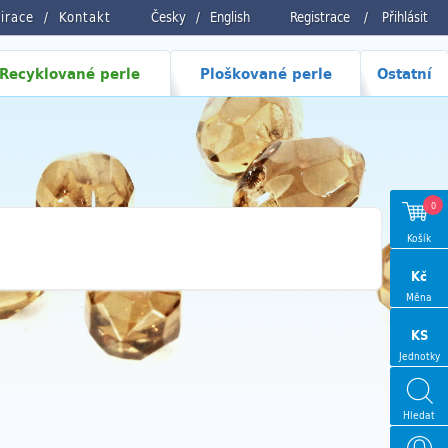
pirace
Kontakt
Česky
/
English
Registrace
/
Přihlásit
Recyklované perle
Ploškované perle
Ostatní
0
Košík
Kč
Měna
KS
Jednotky
Hledat