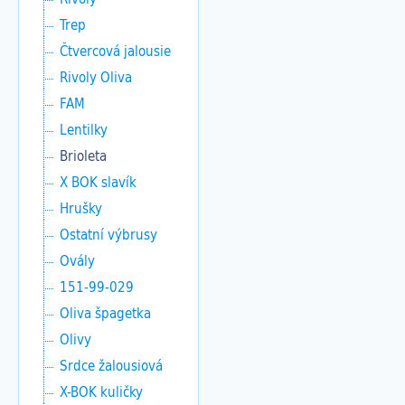
Trep
Čtvercová jalousie
Rivoly Oliva
FAM
Lentilky
Brioleta
X BOK slavík
Hrušky
Ostatní výbrusy
Ovály
151-99-029
Oliva špagetka
Olivy
Srdce žalousiová
X-BOK kuličky