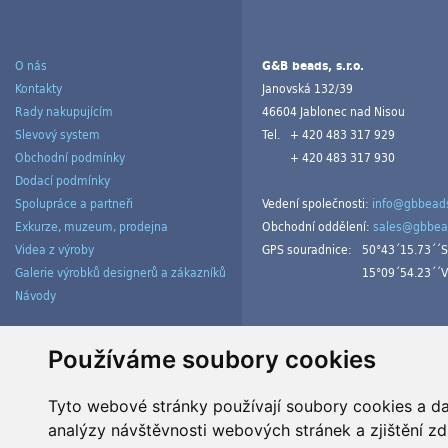
O nás
G&B beads, s.r.o.
Kontakty
Janovská 132/39
Rady nakupujícím
46604 Jablonec nad Nisou
Slevový system
Tel.
+ 420 483 317 929
Obchodní podmínky
+ 420 483 317 930
Dodací podmínky
Spolupráce a partneři
Vedení společnosti:
info@gbbeads
Exkurze, muzeum, prodejna
Obchodní oddělení:
sales@gbbea
Videa z výroby
GPS souradnice:
50°43´15.73´´S
Galerie výrobků designerů a zákazníků
15°09´54.23´´V
Návody
Spravovat cookies
Používáme soubory cookies
Tyto webové stránky používají soubory cookies a dal
analýzy návštěvnosti webových stránek a zjištění zd