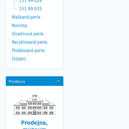
151 99 024
151 99 035
Mačkané perle
Novinky
Vícedírové perle
Recyklované perle
Ploškované perle
Ostatní
Prodejna
Prodejna,