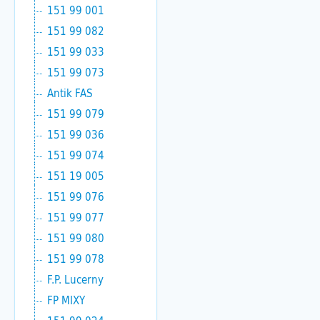
151 99 001
151 99 082
151 99 033
151 99 073
Antik FAS
151 99 079
151 99 036
151 99 074
151 19 005
151 99 076
151 99 077
151 99 080
151 99 078
F.P. Lucerny
FP MIXY