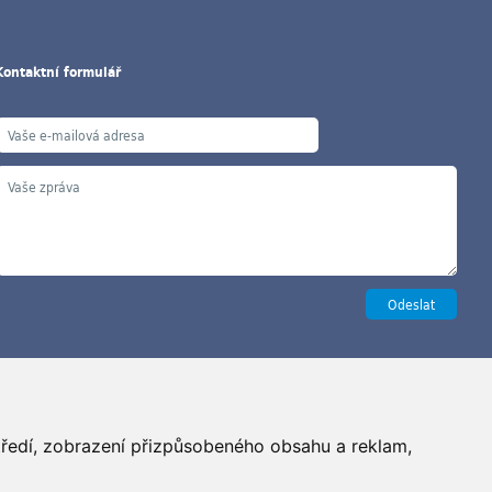
Kontaktní formulář
Copyright ©2026 G&B Beads, s.r.o., vyrobil
Simopt, s.r.o.
středí, zobrazení přizpůsobeného obsahu a reklam,
šechna práva vyhrazena / All rights reserved