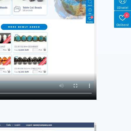
Uživatel
0
Oblíbené