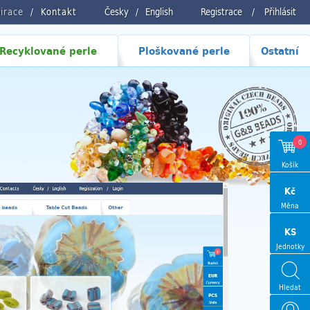
pirace
Kontakt
Česky
/
English
Registrace
/
Přihlásit
Recyklované perle
Ploškované perle
Ostatní
0
Košík
Kč
Měna
KS
Jednotky
Hledat