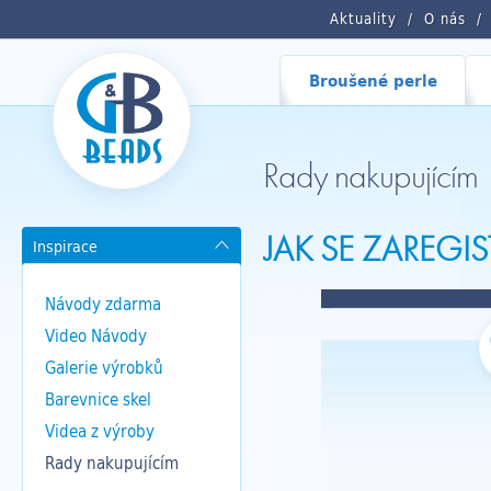
Aktuality
O nás
Broušené perle
Rady nakupujícím
JAK SE ZAREGI
Inspirace
Návody zdarma
Video Návody
Galerie výrobků
Barevnice skel
Videa z výroby
Rady nakupujícím