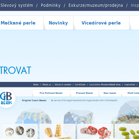
Slevový systém
Podmínky
Exkurze/muzeum/prodejna
Ins
Mačkané perle
Novinky
Vícedírové perle
STROVAT