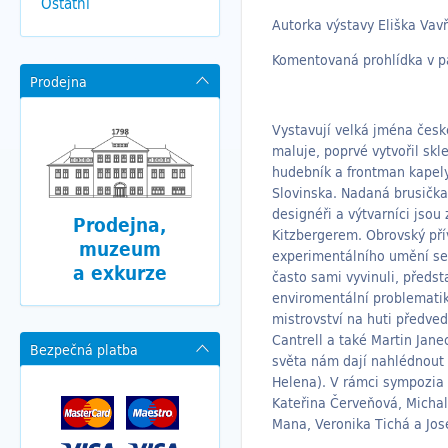
Ostatní
Autorka výstavy Eliška Vavř
Komentovaná prohlídka v pá
Prodejna
Vystavují velká jména česk
maluje, poprvé vytvořil skl
hudebník a frontman kapely
Slovinska. Nadaná brusička
designéři a výtvarníci jso
Prodejna,
Kitzbergerem. Obrovský pří
muzeum
experimentálního umění se
a exkurze
často sami vyvinuli, předst
enviromentální problematik
mistrovství na huti předve
Cantrell a také Martin Jane
Bezpečná platba
světa nám dají nahlédnout 
Helena). V rámci sympozia o
Kateřina Červeňová, Michal
Mana, Veronika Tichá a Jos