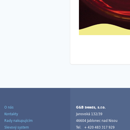
O nás
G&B beads, s.r.o.
Kontakty
Janovská 132/39
Rady nakupujícím
46604 Jablonec nad Nisou
Slevový system
Tel.
+ 420 483 317 929