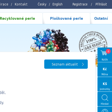
pirace
Kontakt
Česky
/
English
Registrace
/
Přihlásit
Recyklované perle
Ploškované perle
Ostatní
0
Košík
Seznam aktualit
Kč
Měna
KS
Jednotky
děl
.
dy.
Hledat