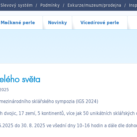
Slevový systém
Podmínky
Exkurze/muzeum/prodejna
Ins
Mačkané perle
Novinky
Vícedírové perle
elého světa
 2025
. mezinárodního sklářského sympozia (IGS 2024)
 dvojic, 17 zemí, 5 kontinentů, více jak 50 unikátních sklářských 
6.2025 do 30. 8. 2025 ve všední dny 10–16 hodin a dále dle doho