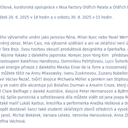
íčková, kurátorská spolupráce v Nisa Factory Oldřich Palata a Oldřich 
tek 20. 6. 2025 v 18 hodin a v sobotu 30. 8. 2025 v 15 hodin.
ého výtvarného umění jako Jaroslav Róna, Milan Kunc nebo Pavel Werne
eněný obraz. Milan Cais, má výtvarné vzdělání a ani ve sklářství není 
 Tata Bojs. Svou tvorbou okouzlí produktová designérka a šperkařka, 
 Kojima Yukako z dalekého Japonska. Korejec Joon Yong Kim představu
u zastoupeni Kateřinou Handlovou, Dominikou Petrtýlovou, Lucii Švito
val energie přiveze z dalekého Mexika Einar de la Torre a nizozemsk
 můžete těšit na Annu Mlasowsky, Ivanu Zuskinovou, Zuzanu Kubelkov
aví Václav Řezáč, tvůrčí dvojice Michaela Möller a JanHein van Stipho
y ve svém díle akcentuje Juli Bolan͂os Durman a Anselm Croze, který 
dl Clare Belfrage z daleké Austrálie, dvojice Peter Hermansson a BjØ
cký. Spíše puristická a sofistikovaná díla můžete vidět od Jana Joopa
také malíř Lukáš Karbus, kreslířka a performerka Anežka Hošková a dv
pět dostávali šanci také studenti sklářských oborů středních a vysok
 Jaroš, Michal Bekárek, Varvara Leleko, Veronika Hanousková, Anna 
efína Váchová.