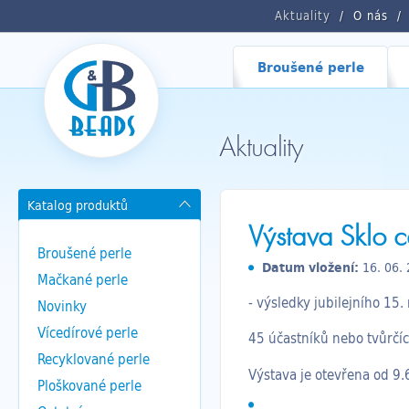
Aktuality
O nás
Broušené perle
Aktuality
Katalog produktů
Výstava Sklo c
Broušené perle
Datum vložení:
16. 06.
Mačkané perle
- výsledky jubilejního 15
Novinky
Vícedírové perle
45 účastníků nebo tvůrčích
Recyklované perle
Výstava je otevřena od 9.
Ploškované perle