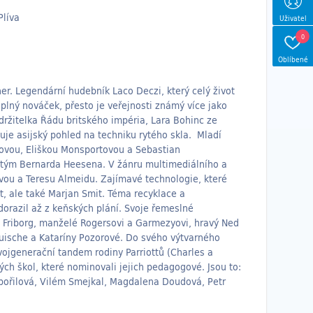
Plíva
Uživatel
0
Oblíbené
r. Legendární hudebník Laco Deczi, který celý život
úplný nováček, přesto je veřejnosti známý více jako
držitelka Řádu britského impéria, Lara Bohinc ze
je asijský pohled na techniku rytého skla. Mladí
rkovou, Eliškou Monsportovou a Sebastian
ý tým Bernarda Heesena. V žánru multimediálního a
ou a Teresu Almeidu. Zajímavé technologie, které
ut, ale také Marjan Smit. Téma recyklace a
dorazil až z keňských plání. Svoje řemeslné
rn Friborg, manželé Rogersovi a Garmezyovi, hravý Ned
 Ruische a Kataríny Pozorové. Do svého výtvarného
ojgenerační tandem rodiny Parriottů (Charles a
ých škol, které nominovali jejich pedagogové. Jsou to:
Zbořilová, Vilém Smejkal, Magdalena Doudová, Petr