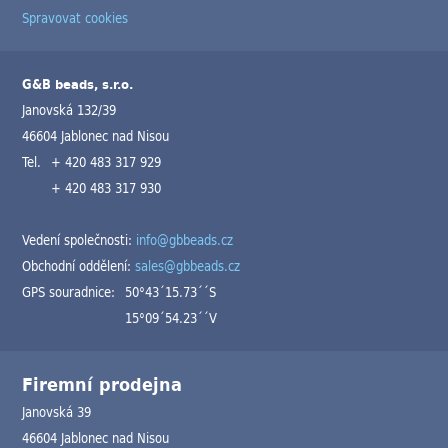
Spravovat cookies
G&B beads, s.r.o.
Janovská 132/39
46604 Jablonec nad Nisou
Tel.
+ 420 483 317 929
+ 420 483 317 930
Vedení společnosti:
info@gbbeads.cz
Obchodní oddělení:
sales@gbbeads.cz
GPS souradnice:
50°43´15.73´´S
15°09´54.23´´V
Firemní prodejna
Janovská 39
46604 Jablonec nad Nisou