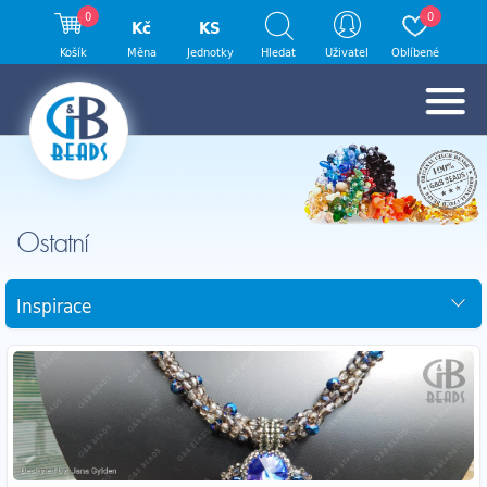
0
0
Kč
KS
Košík
Měna
Jednotky
Hledat
Uživatel
Oblíbené
Ostatní
Inspirace