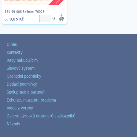
151-99-006 3x5mm 76028
KS
0,85 Kč
od
O nás
Kontakty
Rady nakupujícím
Slevový system
Obchodní podmínky
Dodací podmínky
Spolupráce a partneři
Exkurze, muzeum, prodejna
Videa z výroby
Galerie výrobků designerů a zákazníků
Návody