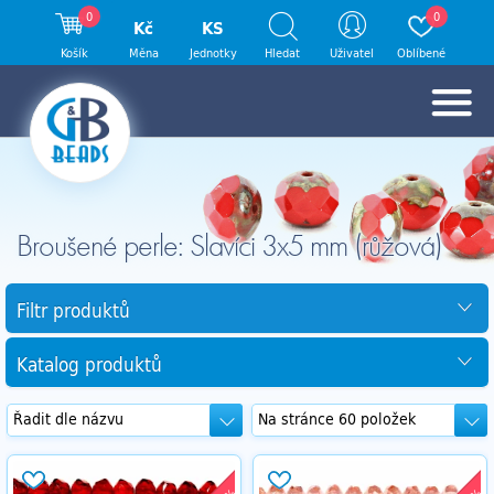
0
0
Kč
KS
Košík
Měna
Jednotky
Hledat
Uživatel
Oblíbené
Broušené perle: Slavíci 3x5 mm (růžová)
Filtr produktů
Katalog produktů