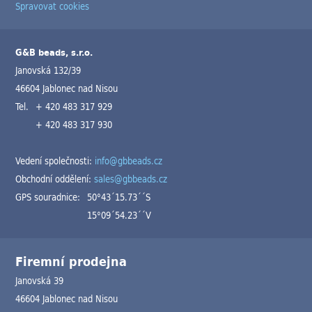
Spravovat cookies
G&B beads, s.r.o.
Janovská 132/39
46604 Jablonec nad Nisou
Tel.
+ 420 483 317 929
+ 420 483 317 930
Vedení společnosti:
info@gbbeads.cz
Obchodní oddělení:
sales@gbbeads.cz
GPS souradnice:
50°43´15.73´´S
15°09´54.23´´V
Firemní prodejna
Janovská 39
46604 Jablonec nad Nisou