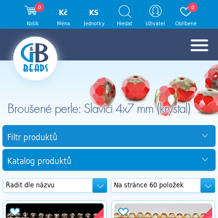
0
0
Kč
KS
Košík
Měna
Jednotky
Hledat
Uživatel
Oblíbené
Broušené perle: Slavíci 4x7 mm (krystal)
Filtr produktů
Katalog produktů