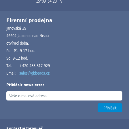
15°09´54.23´´V
Firemní prodejna
Janovská 39
46604 Jablonec nad Nisou
otvírací doba:
Po - Pá 9-17 hod.
So 9-12 hod.
Tel.
+420 483 317 929
Email:
sales@gbbeads.cz
Přihlásit newsletter
Kontaktní formulář