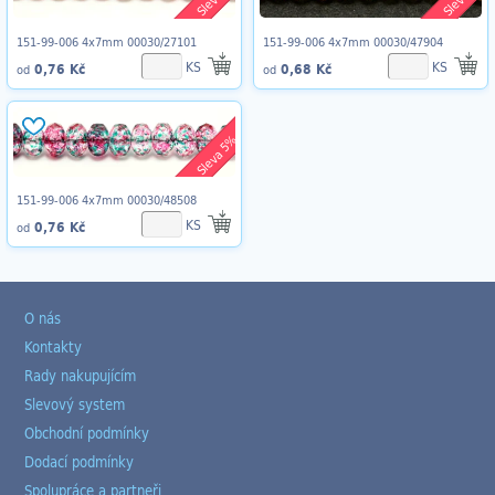
151-99-006 4x7mm 00030/27101
151-99-006 4x7mm 00030/47904
KS
KS
0,76 Kč
0,68 Kč
od
od
Sleva 5%
151-99-006 4x7mm 00030/48508
KS
0,76 Kč
od
O nás
Kontakty
Rady nakupujícím
Slevový system
Obchodní podmínky
Dodací podmínky
Spolupráce a partneři