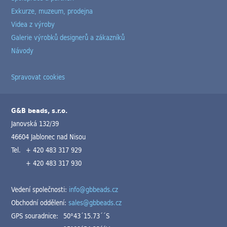
Exkurze, muzeum, prodejna
Videa z výroby
Galerie výrobků designerů a zákazníků
Návody
Spravovat cookies
G&B beads, s.r.o.
Janovská 132/39
46604 Jablonec nad Nisou
Tel.
+ 420 483 317 929
+ 420 483 317 930
Vedení společnosti:
info@gbbeads.cz
Obchodní oddělení:
sales@gbbeads.cz
GPS souradnice:
50°43´15.73´´S