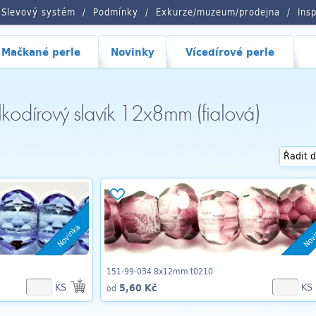
Slevový systém
Podmínky
Exkurze/muzeum/prodejna
Ins
Mačkané perle
Novinky
Vícedírové perle
lkodírový slavík 12x8mm (fialová)
Novinka
Nov
151-99-034 8x12mm t0210
KS
KS
5,60 Kč
od