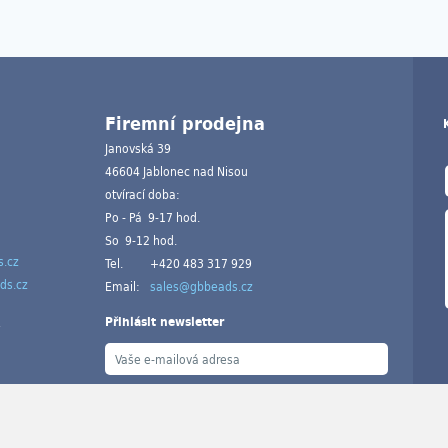
Firemní prodejna
Janovská 39
46604 Jablonec nad Nisou
otvírací doba:
Po - Pá 9-17 hod.
So 9-12 hod.
.cz
Tel.
+420 483 317 929
ds.cz
Email:
sales@gbbeads.cz
Přihlásit newsletter