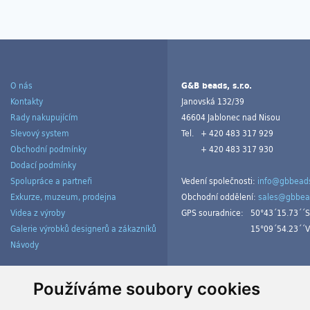
O nás
G&B beads, s.r.o.
Kontakty
Janovská 132/39
Rady nakupujícím
46604 Jablonec nad Nisou
Slevový system
Tel.
+ 420 483 317 929
Obchodní podmínky
+ 420 483 317 930
Dodací podmínky
Spolupráce a partneři
Vedení společnosti:
info@gbbeads
Exkurze, muzeum, prodejna
Obchodní oddělení:
sales@gbbea
Videa z výroby
GPS souradnice:
50°43´15.73´´S
Galerie výrobků designerů a zákazníků
15°09´54.23´´V
Návody
Spravovat cookies
Používáme soubory cookies