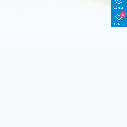
Uživatel
0
Oblíbené