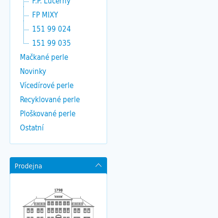
F.P. Lucerny
FP MIXY
151 99 024
151 99 035
Mačkané perle
Novinky
Vícedírové perle
Recyklované perle
Ploškované perle
Ostatní
Prodejna