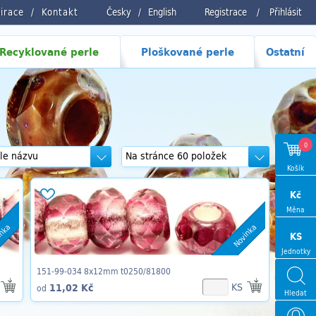
pirace
Kontakt
Česky
/
English
Registrace
/
Přihlásit
Recyklované perle
Ploškované perle
Ostatní
0
Košík
Kč
Měna
inka
Novinka
KS
Jednotky
151-99-034 8x12mm t0250/81800
KS
11,02 Kč
od
Hledat