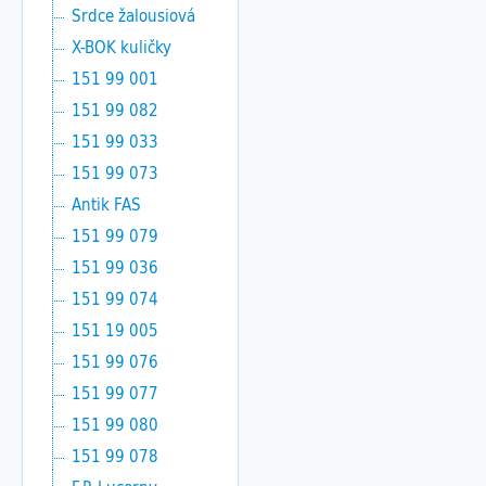
Srdce žalousiová
X-BOK kuličky
151 99 001
151 99 082
151 99 033
151 99 073
Antik FAS
151 99 079
151 99 036
151 99 074
151 19 005
151 99 076
151 99 077
151 99 080
151 99 078