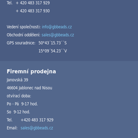
Tel.
+ 420 483 317 929
+ 420 483 317 930
Vedení společnosti:
info@gbbeads.cz
Obchodní oddělení:
sales@gbbeads.cz
GPS souradnice:
50°43´15.73´´S
15°09´54.23´´V
Firemní prodejna
Janovská 39
46604 Jablonec nad Nisou
otvírací doba:
Po - Pá 9-17 hod.
So 9-12 hod.
Tel.
+420 483 317 929
Email:
sales@gbbeads.cz