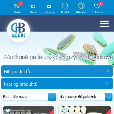
0
0
Kč
KS
Košík
Měna
Jednotky
Hledat
Uživatel
Oblíbené
Mačkané perle: Jazýčky Jazýčky dvoudírové
Filtr produktů
Katalog produktů