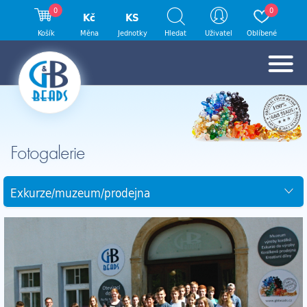
0
0
Kč
KS
Košík
Měna
Jednotky
Hledat
Uživatel
Oblíbené
Fotogalerie
Exkurze/muzeum/prodejna