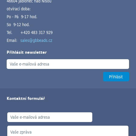
46604 Jablonec nad Nisou
otvírací doba:
Po - Pá 9-17 hod.
So 9-12 hod.
Tel.
+420 483 317 929
Email:
sales@gbbeads.cz
Přihlásit newsletter
Kontaktní formulář