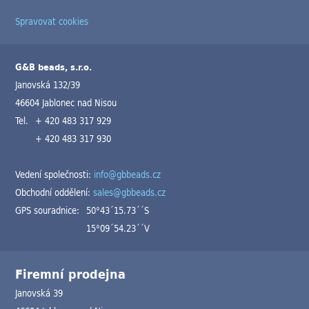
Spravovat cookies
G&B beads, s.r.o.
Janovská 132/39
46604 Jablonec nad Nisou
Tel.
+ 420 483 317 929
+ 420 483 317 930
Vedení společnosti:
info@gbbeads.cz
Obchodní oddělení:
sales@gbbeads.cz
GPS souradnice:
50°43´15.73´´S
15°09´54.23´´V
Firemní prodejna
Janovská 39