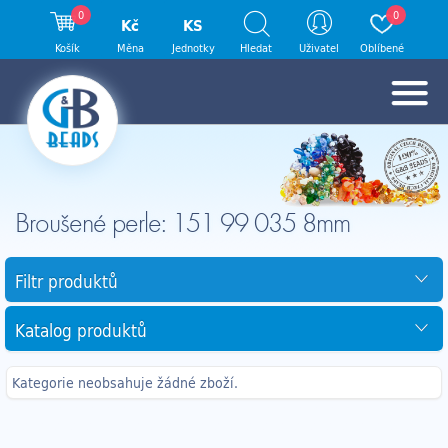
0
0
Kč
KS
Košík
Měna
Jednotky
Hledat
Uživatel
Oblíbené
Broušené perle: 151 99 035 8mm
Filtr produktů
Katalog produktů
Kategorie neobsahuje žádné zboží.