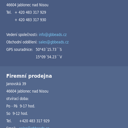
46604 Jablonec nad Nisou
Tel.
+ 420 483 317 929
+ 420 483 317 930
Vedení společnosti:
info@gbbeads.cz
Obchodní oddělení:
sales@gbbeads.cz
GPS souradnice:
50°43´15.73´´S
15°09´54.23´´V
Firemní prodejna
Janovská 39
46604 Jablonec nad Nisou
otvírací doba:
Po - Pá 9-17 hod.
So 9-12 hod.
Tel.
+420 483 317 929