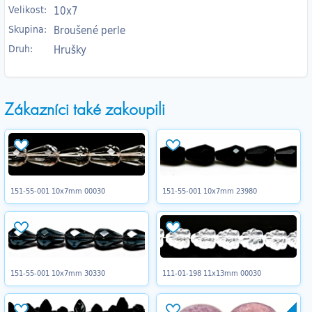
Velikost:
10x7
Skupina:
Broušené perle
Druh:
Hrušky
Zákazníci také zakoupili
151-55-001 10x7mm 00030
151-55-001 10x7mm 23980
151-55-001 10x7mm 30330
111-01-198 11x13mm 00030