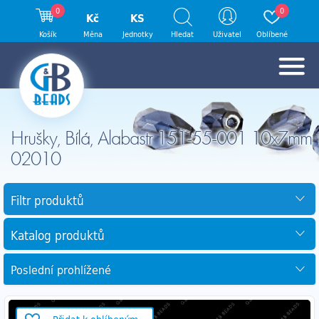
0
0
Kč
KS
Košík
Měna
Jednotky
Hledat
Uživatel
Oblíbené
Hrušky, Bílá, Alabastr 151-55-001 10x7mm
02010
Filtr produktů
Katalog produktů
Poslední prohlížené