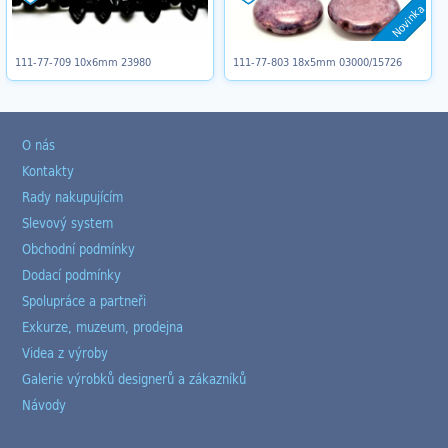
Novinka
111-77-709 10x6mm 23980
111-77-803 18x5mm 03000/15726
O nás
Kontakty
Rady nakupujícím
Slevový system
Obchodní podmínky
Dodací podmínky
Spolupráce a partneři
Exkurze, muzeum, prodejna
Videa z výroby
Galerie výrobků designerů a zákazníků
Návody