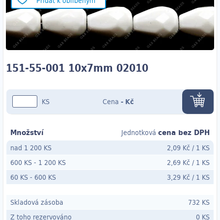
Přidat k oblíbeným
151-55-001 10x7mm 02010
KS
Cena
-
Kč
Množství
cena bez DPH
Jednotková
nad 1 200 KS
2,09 Kč
/
1 KS
600 KS
-
1 200 KS
2,69 Kč
/
1 KS
60 KS
- 600
KS
3,29 Kč
/
1 KS
Skladová zásoba
732 KS
Z toho rezervováno
0 KS