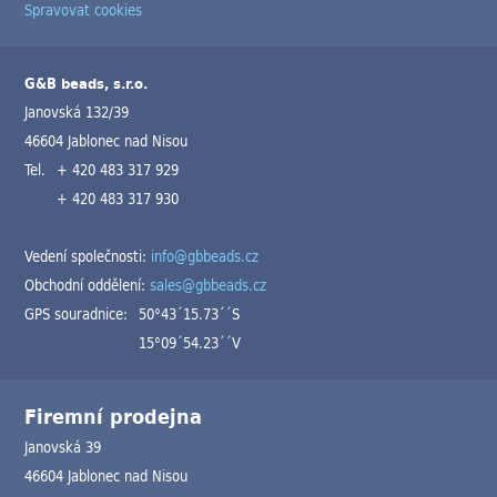
Spravovat cookies
G&B beads, s.r.o.
Janovská 132/39
46604 Jablonec nad Nisou
Tel.
+ 420 483 317 929
+ 420 483 317 930
Vedení společnosti:
info@gbbeads.cz
Obchodní oddělení:
sales@gbbeads.cz
GPS souradnice:
50°43´15.73´´S
15°09´54.23´´V
Firemní prodejna
Janovská 39
46604 Jablonec nad Nisou