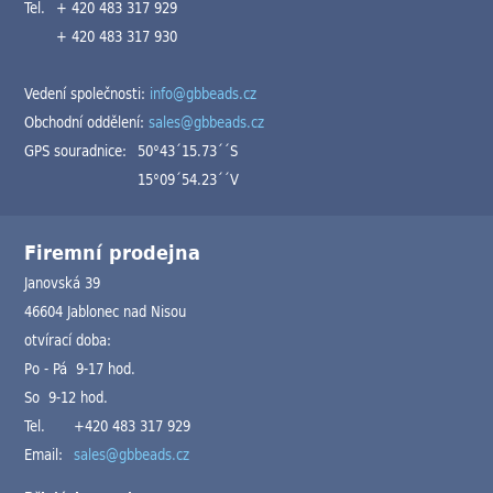
Tel.
+ 420 483 317 929
+ 420 483 317 930
Vedení společnosti:
info@gbbeads.cz
Obchodní oddělení:
sales@gbbeads.cz
GPS souradnice:
50°43´15.73´´S
15°09´54.23´´V
Firemní prodejna
Janovská 39
46604 Jablonec nad Nisou
otvírací doba:
Po - Pá 9-17 hod.
So 9-12 hod.
Tel.
+420 483 317 929
Email:
sales@gbbeads.cz