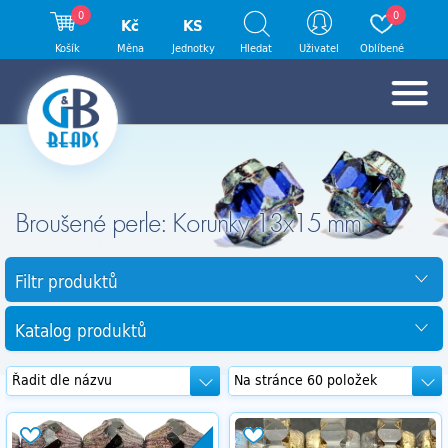
0
0
Kč
KS
Košík
Měna
Jednotky
Hledat
Uživatel
Oblíbené
Broušené perle: Korunky 13x15 mm
Filtr produktů
Katalog produktů