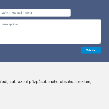
Copyright ©2026 G&B Beads, s.r.o., vyrobil
Simopt, s.r.o.
středí, zobrazení přizpůsobeného obsahu a reklam,
šechna práva vyhrazena / All rights reserved