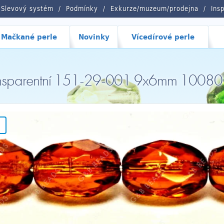
Slevový systém
Podmínky
Exkurze/muzeum/prodejna
Ins
Mačkané perle
Novinky
Vícedírové perle
ransparentní 151-29-001 9x6mm 10080