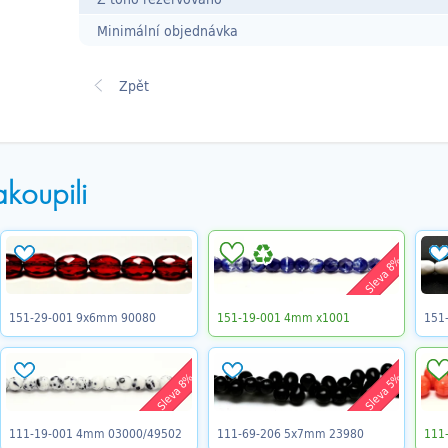
Minimální objednávka
akoupili
Sleva 8%
151-29-001 9x6mm 90080
151-19-001 4mm x1001
151
Sleva 8%
Sleva 5%
111-19-001 4mm 03000/49502
111-69-206 5x7mm 23980
111