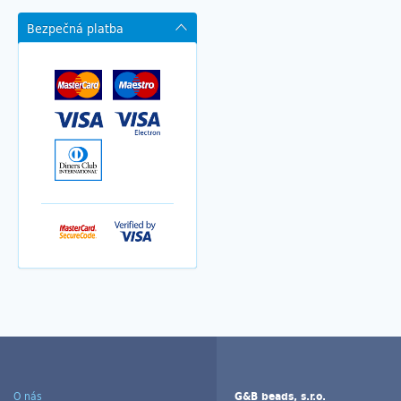
Bezpečná platba
O nás
G&B beads, s.r.o.