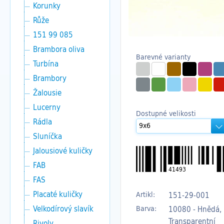
Korunky
Růže
151 99 085
Brambora oliva
Barevné varianty
Turbína
Brambory
Žalousie
Lucerny
Dostupné velikosti
Rádla
Sluníčka
Jalousiové kuličky
FAB
41493
FAS
Placaté kuličky
Artikl:
151-29-001
Velkodírový slavík
Barva:
10080 - Hnědá,
Transparentní
Rivoly