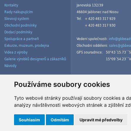
Kontakty
Janovská 132/39
Rady nakupujícím
46604 Jablonec nad Nisou
Slevový system
Tel.
+ 420 483 317 929
Obchodní podmínky
+ 420 483 317 930
Dodací podmínky
Spolupráce a partneři
Vedení společnosti:
info@gbbeads
Exkurze, muzeum, prodejna
Obchodní oddělení:
sales@gbbea
Videa z výroby
GPS souradnice:
50°43´15.73´´S
Galerie výrobků designerů a zákazníků
15°09´54.23´´V
Návody
Spravovat cookies
Používáme soubory cookies
Tyto webové stránky používají soubory cookies a dal
analýzy návštěvnosti webových stránek a zjištění zd
Souhlasím
Odmítám
Upravit mé předvolby