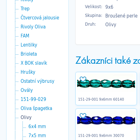
Velikost:
9x6
Trep
Skupina:
Broušené perle
Čtvercová jalousie
Druh:
Olivy
Rivoly Oliva
FAM
Lentilky
Brioleta
Zákazníci také z
X BOK slavík
Hrušky
Ostatní výbrusy
Ovály
151-99-029
151-29-001 9x6mm 60140
Oliva špagetka
Olivy
6x4 mm
7x5 mm
151-29-001 9x6mm 30070