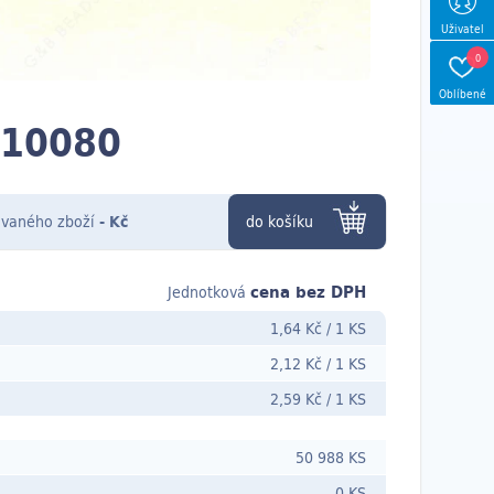
Uživatel
0
Oblíbené
 10080
vaného zboží
-
Kč
do košíku
cena bez DPH
Jednotková
1,64 Kč
/
1 KS
2,12 Kč
/
1 KS
2,59 Kč
/
1 KS
50 988 KS
0 KS