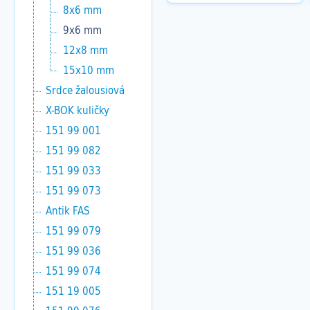
8x6 mm
9x6 mm
12x8 mm
15x10 mm
Srdce žalousiová
X-BOK kuličky
151 99 001
151 99 082
151 99 033
151 99 073
Antik FAS
151 99 079
151 99 036
151 99 074
151 19 005