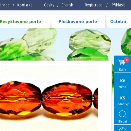
pirace
Kontakt
Česky
/
English
Registrace
/
Přihlásit
Recyklované perle
Ploškované perle
Ostatní
0
Košík
Kč
Měna
KS
Jednotky
Hledat