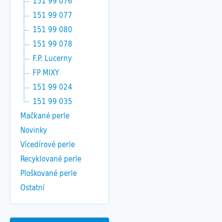
151 99 076
151 99 077
151 99 080
151 99 078
F.P. Lucerny
FP MIXY
151 99 024
151 99 035
Mačkané perle
Novinky
Vícedírové perle
Recyklované perle
Ploškované perle
Ostatní