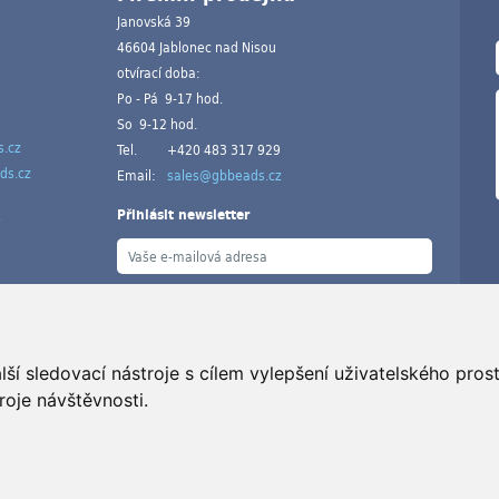
Janovská 39
46604 Jablonec nad Nisou
otvírací doba:
Po - Pá 9-17 hod.
So 9-12 hod.
.cz
Tel.
+420 483 317 929
ds.cz
Email:
sales@gbbeads.cz
Přihlásit newsletter
ší sledovací nástroje s cílem vylepšení uživatelského pro
V
roje návštěvnosti.