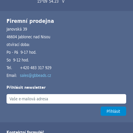
15°09´54.23´´V
Firemní prodejna
Janovská 39
46604 Jablonec nad Nisou
otvírací doba:
Po - Pá 9-17 hod.
So 9-12 hod.
Tel.
+420 483 317 929
Email:
sales@gbbeads.cz
Přihlásit newsletter
Kontaktní formulář