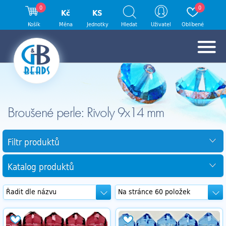
0
0
Kč
KS
Košík
Měna
Jednotky
Hledat
Uživatel
Oblíbené
Broušené perle: Rivoly 9x14 mm
Filtr produktů
Katalog produktů