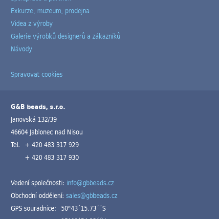
Exkurze, muzeum, prodejna
Videa z výroby
Galerie výrobků designerů a zákazníků
Návody
Spravovat cookies
G&B beads, s.r.o.
Janovská 132/39
46604 Jablonec nad Nisou
Tel.
+ 420 483 317 929
+ 420 483 317 930
Vedení společnosti:
info@gbbeads.cz
Obchodní oddělení:
sales@gbbeads.cz
GPS souradnice:
50°43´15.73´´S