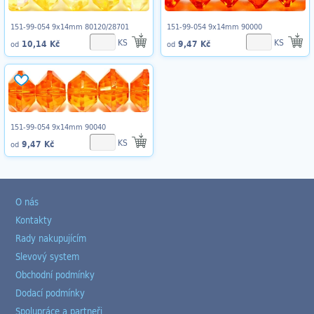
151-99-054 9x14mm 80120/28701
151-99-054 9x14mm 90000
KS
KS
10,14 Kč
9,47 Kč
od
od
151-99-054 9x14mm 90040
KS
9,47 Kč
od
O nás
Kontakty
Rady nakupujícím
Slevový system
Obchodní podmínky
Dodací podmínky
Spolupráce a partneři