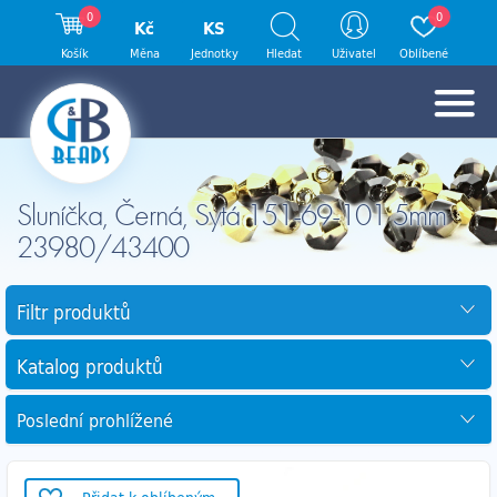
0
0
Kč
KS
Košík
Měna
Jednotky
Hledat
Uživatel
Oblíbené
Sluníčka, Černá, Sytá 151-69-101 5mm
23980/43400
Filtr produktů
Katalog produktů
Poslední prohlížené