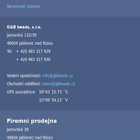
Spravovat cookies
G&B beads, s.r.o.
Janovská 132/39
46604 Jablonec nad Nisou
Tel.
+ 420 483 317 929
+ 420 483 317 930
Vedení společnosti:
info@gbbeads.cz
Obchodní oddělení:
sales@gbbeads.cz
GPS souradnice:
50°43´15.73´´S
15°09´54.23´´V
Firemní prodejna
Janovská 39
46604 Jablonec nad Nisou