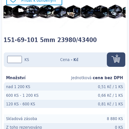
Přidat k oblíbeným
151-69-101 5mm 23980/43400
KS
Cena
-
Kč
Množství
cena bez DPH
Jednotková
nad 1 200 KS
0,51 Kč
/
1 KS
600 KS
-
1 200 KS
0,66 Kč
/
1 KS
120 KS
- 600
KS
0,81 Kč
/
1 KS
Skladová zásoba
8 880 KS
Z toho rezervováno
0 KS