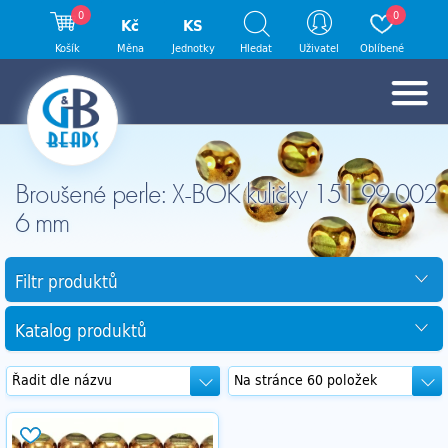
0
0
Kč
KS
Košík
Měna
Jednotky
Hledat
Uživatel
Oblíbené
Broušené perle: X-BOK kuličky 151 99 002
6 mm
Filtr produktů
Katalog produktů