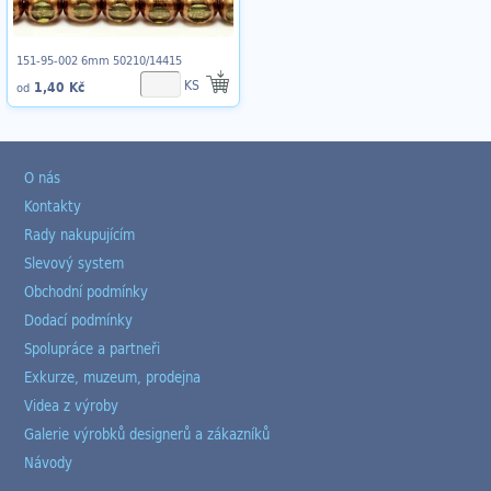
151-95-002 6mm 50210/14415
KS
1,40 Kč
od
O nás
Kontakty
Rady nakupujícím
Slevový system
Obchodní podmínky
Dodací podmínky
Spolupráce a partneři
Exkurze, muzeum, prodejna
Videa z výroby
Galerie výrobků designerů a zákazníků
Návody