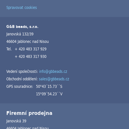
Spravovat cookies
G&B beads, s.r.o.
Janovská 132/39
46604 Jablonec nad Nisou
Tel.
+ 420 483 317 929
+ 420 483 317 930
Vedení společnosti:
info@gbbeads.cz
Obchodní oddělení:
sales@gbbeads.cz
GPS souradnice:
50°43´15.73´´S
15°09´54.23´´V
Firemní prodejna
Janovská 39
46604 Jablonec nad Nisou