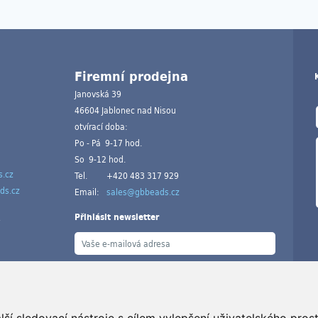
Firemní prodejna
Janovská 39
46604 Jablonec nad Nisou
otvírací doba:
Po - Pá 9-17 hod.
So 9-12 hod.
.cz
Tel.
+420 483 317 929
ds.cz
Email:
sales@gbbeads.cz
Přihlásit newsletter