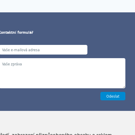
Kontaktní formulář
Copyright ©2026 G&B Beads, s.r.o., vyrobil
Simopt, s.r.o.