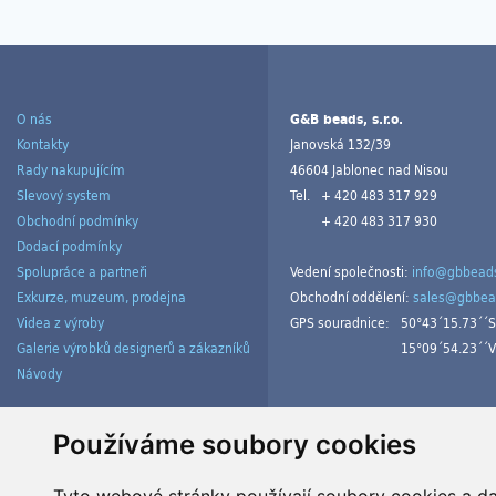
O nás
G&B beads, s.r.o.
Kontakty
Janovská 132/39
Rady nakupujícím
46604 Jablonec nad Nisou
Slevový system
Tel.
+ 420 483 317 929
Obchodní podmínky
+ 420 483 317 930
Dodací podmínky
Spolupráce a partneři
Vedení společnosti:
info@gbbeads
Exkurze, muzeum, prodejna
Obchodní oddělení:
sales@gbbea
Videa z výroby
GPS souradnice:
50°43´15.73´´S
Galerie výrobků designerů a zákazníků
15°09´54.23´´V
Návody
Spravovat cookies
Používáme soubory cookies