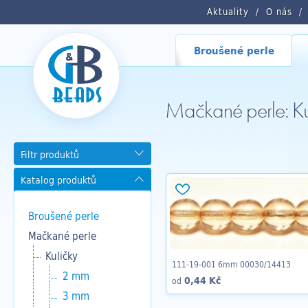
Aktuality
O nás
Broušené perle
Mačkané perle: Ku
Filtr produktů
Katalog produktů
Broušené perle
Mačkané perle
Kuličky
111-19-001 6mm 00030/14413
2 mm
0,44 Kč
od
3 mm