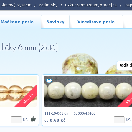
Slevový systém
Podmínky
Exkurze/muzeum/prodejna
Ins
Mačkané perle
Novinky
Vícedírové perle
ličky 6 mm (žlutá)
Sleva 8%
Slev
111-19-001 6mm 03000/43400
KS
KS
0,68 Kč
od