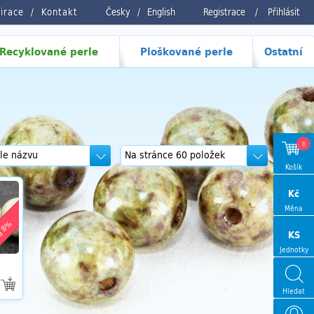
pirace
Kontakt
Česky
/
English
Registrace
/
Přihlásit
Recyklované perle
Ploškované perle
Ostatní
0
Košík
Kč
Měna
a 8%
KS
Jednotky
Hledat