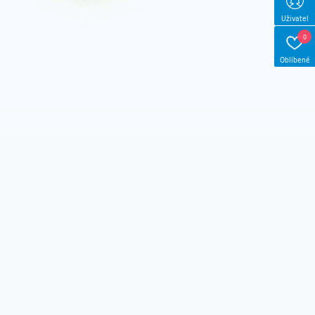
Uživatel
0
Oblíbené