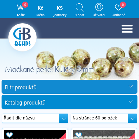
0
0
Kč
KS
Košík
Měna
Jednotky
Hledat
Uživatel
Oblíbené
Mačkané perle: Kuličky 3 mm
Filtr produktů
Katalog produktů