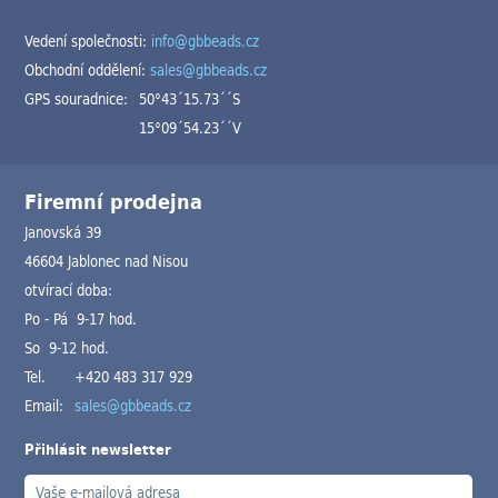
Vedení společnosti:
info@gbbeads.cz
Obchodní oddělení:
sales@gbbeads.cz
GPS souradnice:
50°43´15.73´´S
15°09´54.23´´V
Firemní prodejna
Janovská 39
46604 Jablonec nad Nisou
otvírací doba:
Po - Pá 9-17 hod.
So 9-12 hod.
Tel.
+420 483 317 929
Email:
sales@gbbeads.cz
Přihlásit newsletter