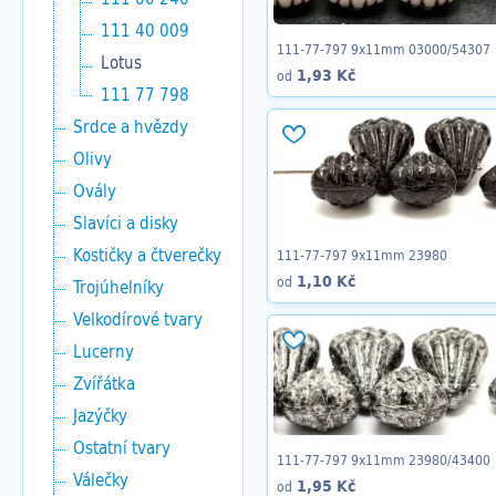
111 40 009
111-77-797 9x11mm 03000/54307
Lotus
1,93 Kč
od
111 77 798
Srdce a hvězdy
Olivy
Ovály
Slavíci a disky
Kostičky a čtverečky
111-77-797 9x11mm 23980
1,10 Kč
od
Trojúhelníky
Velkodírové tvary
Lucerny
Zvířátka
Jazýčky
Ostatní tvary
111-77-797 9x11mm 23980/43400
Válečky
1,95 Kč
od