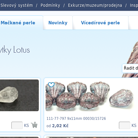
Slevový systém
Podmínky
Exkurze/muzeum/prodejna
Ins
Mačkané perle
Novinky
Vícedírové perle
tky Lotus
111-77-797 9x11mm 00030/15726
KS
KS
2,02 Kč
od