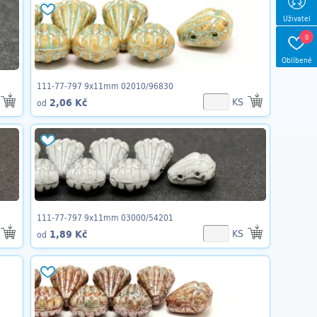
Uživatel
0
Oblíbené
111-77-797 9x11mm 02010/96830
KS
2,06 Kč
od
111-77-797 9x11mm 03000/54201
KS
1,89 Kč
od