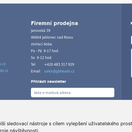
Firemní prodejna
Janovská 39
46604 Jablonec nad Nisou
otvírací doba:
Po - Pá 9-17 hod.
So 9-12 hod.
.cz
Tel.
+420 483 317 929
ds.cz
Email:
sales@gbbeads.cz
Přihlásit newsletter
ší sledovací nástroje s cílem vylepšení uživatelského pro
V
roje návštěvnosti.