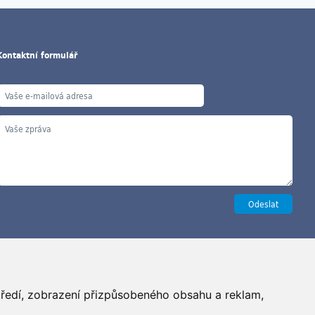
Kontaktní formulář
Copyright ©2026 G&B Beads, s.r.o., vyrobil
Simopt, s.r.o.
středí, zobrazení přizpůsobeného obsahu a reklam,
šechna práva vyhrazena / All rights reserved