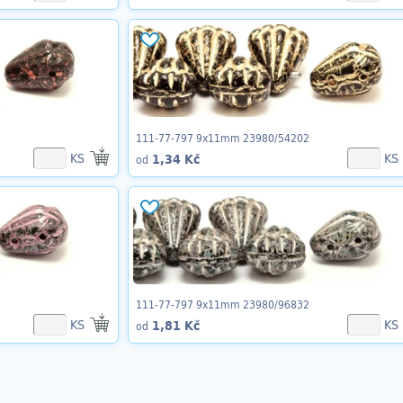
111-77-797 9x11mm 23980/54202
KS
KS
1,34 Kč
od
111-77-797 9x11mm 23980/96832
KS
KS
1,81 Kč
od