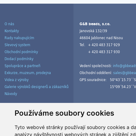
O nás
G&B beads, s.r.o.
Kontakty
Janovská 132/39
Rady nakupujícím
46604 Jablonec nad Nisou
Slevový system
Tel.
+ 420 483 317 929
Obchodní podmínky
+ 420 483 317 930
Dodací podmínky
Spolupráce a partneři
Vedení společnosti:
info@gbbeads
Exkurze, muzeum, prodejna
Obchodní oddělení:
sales@gbbea
Videa z výroby
GPS souradnice:
50°43´15.73´´S
Galerie výrobků designerů a zákazníků
15°09´54.23´´V
Návody
Spravovat cookies
Používáme soubory cookies
Tyto webové stránky používají soubory cookies a dal
analýzy návštěvnosti webových stránek a zjištění zd