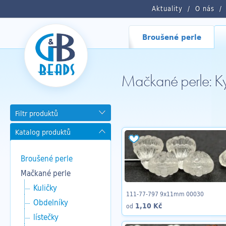
Aktuality
O nás
Broušené perle
Mačkané perle: Ky
Filtr produktů
Katalog produktů
Broušené perle
Mačkané perle
Kuličky
111-77-797 9x11mm 00030
Obdelníky
1,10 Kč
od
lístečky