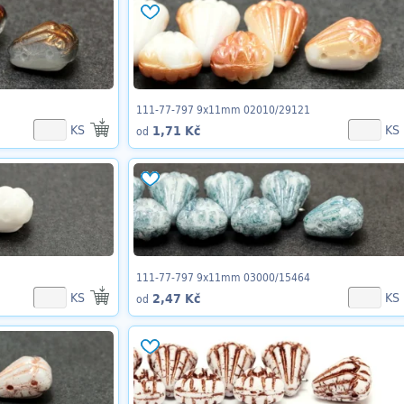
111-77-797 9x11mm 02010/29121
KS
KS
1,71 Kč
od
111-77-797 9x11mm 03000/15464
KS
KS
2,47 Kč
od