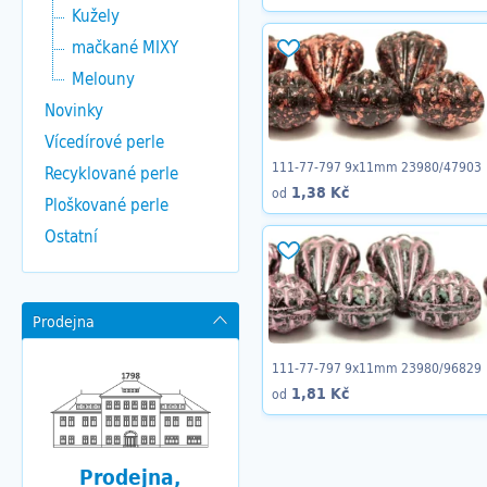
Kužely
mačkané MIXY
Melouny
Novinky
Vícedírové perle
111-77-797 9x11mm 23980/47903
Recyklované perle
1,38 Kč
od
Ploškované perle
Ostatní
Prodejna
111-77-797 9x11mm 23980/96829
1,81 Kč
od
Prodejna,