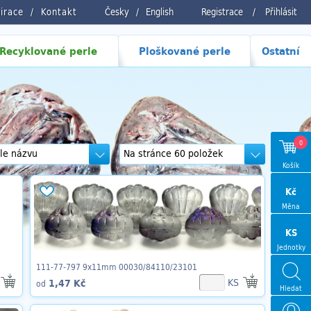
pirace
Kontakt
Česky
/
English
Registrace
/
Přihlásit
Recyklované perle
Ploškované perle
Ostatní
0
Košík
Kč
Měna
KS
Jednotky
111-77-797 9x11mm 00030/84110/23101
KS
1,47 Kč
od
Hledat