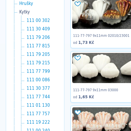
Hrušky
Kytky
111 00 302
111 30 409
111-77-797 9x11mm 02010/23001
111 79 206
1,73 Kč
od
111 77 815
111 79 205
111 79 215
111 77 799
111 00 086
111 30 377
111-77-797 9x11mm 03000
111 77 744
1,65 Kč
od
111 01 130
111 77 757
111 19 222
111 00 240