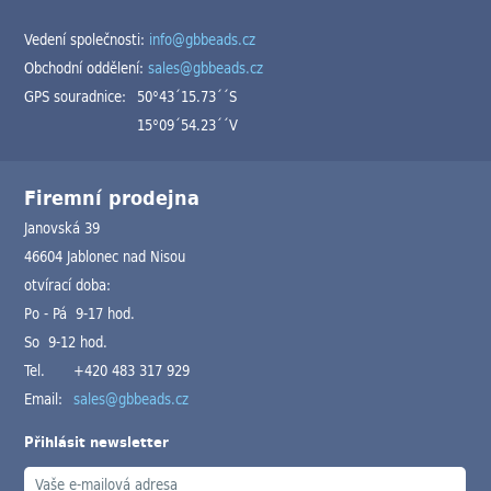
Vedení společnosti:
info@gbbeads.cz
Obchodní oddělení:
sales@gbbeads.cz
GPS souradnice:
50°43´15.73´´S
15°09´54.23´´V
Firemní prodejna
Janovská 39
46604 Jablonec nad Nisou
otvírací doba:
Po - Pá 9-17 hod.
So 9-12 hod.
Tel.
+420 483 317 929
Email:
sales@gbbeads.cz
Přihlásit newsletter