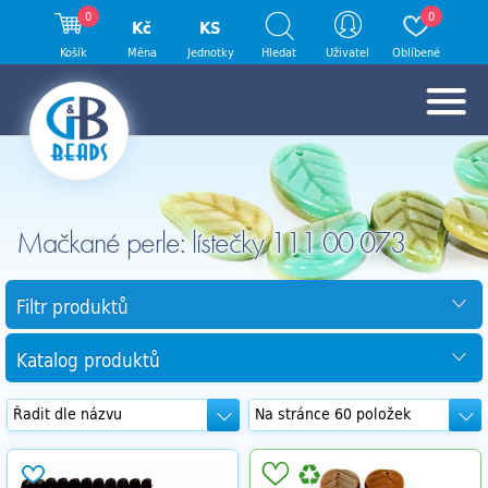
0
0
Kč
KS
Košík
Měna
Jednotky
Hledat
Uživatel
Oblíbené
Mačkané perle: lístečky 111 00 073
Filtr produktů
Katalog produktů