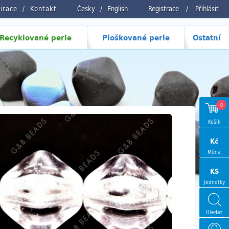
pirace
Kontakt
Česky
/
English
Registrace
/
Přihlásit
Recyklované perle
Ploškované perle
Ostatní
0
Košík
Kč
Měna
KS
Jednotky
Hledat