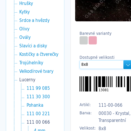
Hrušky
Kytky
Srdce a hvězdy
Olivy
Barevné varianty
Ovály
Slavíci a disky
Kostičky a čtverečky
Dostupné velikosti
Trojúhelníky
Velkodírové tvary
Lucerny
111 99 085
13081
111 30 300
Artikl:
111-00-066
Pohanka
Barva:
00030 - Krystal,
111 00 221
Transparentní
111 00 066
Velikost:
8x8
4 mm