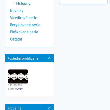
Melouny
Novinky
Vícedírové perle
Recyklované perle
Ploškované perle
Ostatní
Poslední prohlížené
111-00-066
8mm 00030
Prodejna