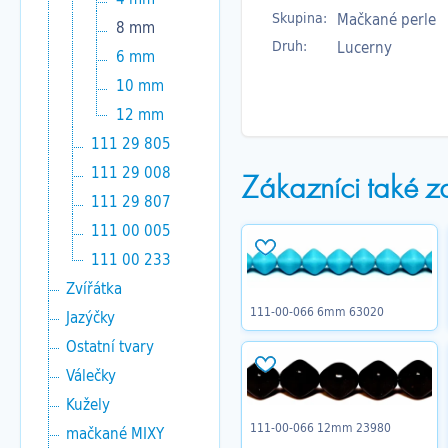
Skupina:
Mačkané perle
8 mm
Druh:
Lucerny
6 mm
10 mm
12 mm
111 29 805
111 29 008
Zákazníci také z
111 29 807
111 00 005
111 00 233
Zvířátka
111-00-066 6mm 63020
Jazýčky
Ostatní tvary
Válečky
Kužely
111-00-066 12mm 23980
mačkané MIXY