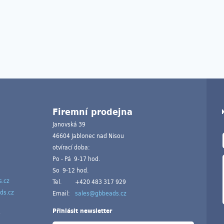
Firemní prodejna
Janovská 39
46604 Jablonec nad Nisou
otvírací doba:
Po - Pá 9-17 hod.
So 9-12 hod.
.cz
Tel.
+420 483 317 929
ds.cz
Email:
sales@gbbeads.cz
Přihlásit newsletter