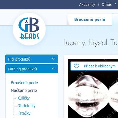
Aktuality
O nás
Broušené perle
Lucerny, Krystal
Filtr produktů
Přidat k oblíbeným
Katalog produktů
Broušené perle
Mačkané perle
Kuličky
Obdelníky
lístečky