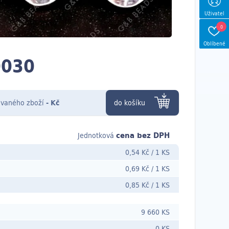
Uživatel
0
Oblíbené
0030
vaného zboží
-
Kč
do košíku
cena bez DPH
Jednotková
0,54 Kč
/
1 KS
0,69 Kč
/
1 KS
0,85 Kč
/
1 KS
9 660 KS
0 KS