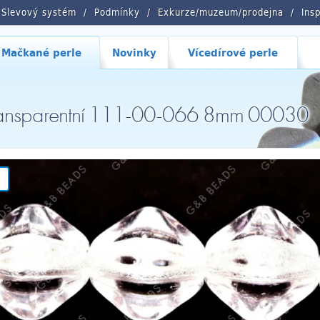
Slevový systém
Podmínky
Exkurze/muzeum/prodejna
Ins
Mačkané perle
Novinky
Vícedírové perle
, Transparentní 111-00-066 8mm 00030