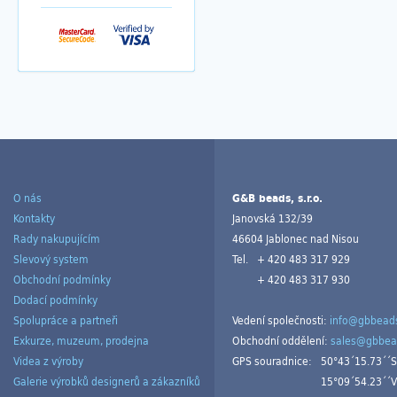
O nás
G&B beads, s.r.o.
Kontakty
Janovská 132/39
Rady nakupujícím
46604 Jablonec nad Nisou
Slevový system
Tel.
+ 420 483 317 929
Obchodní podmínky
+ 420 483 317 930
Dodací podmínky
Spolupráce a partneři
Vedení společnosti:
info@gbbeads
Exkurze, muzeum, prodejna
Obchodní oddělení:
sales@gbbea
Videa z výroby
GPS souradnice:
50°43´15.73´´S
Galerie výrobků designerů a zákazníků
15°09´54.23´´V