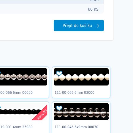
60 KS
Přejít do košíku
-00-066 6mm 00030
111-00-066 6mm 03000
Sleva 8%
-19-001 4mm 23980
111-00-046 6x9mm 00030