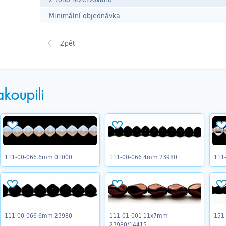
Minimální objednávka
akoupili
111-00-066 6mm 01000
111-00-066 4mm 23980
111
111-00-066 6mm 23980
111-01-001 11x7mm
151
23980/14415