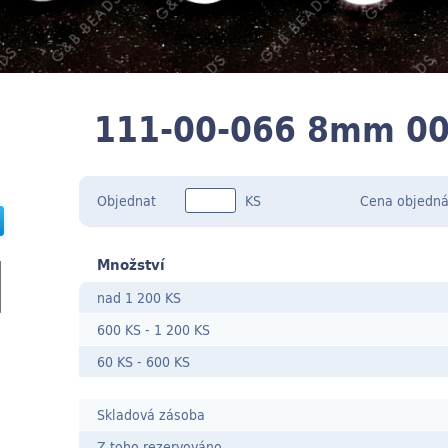
111-00-066 8mm 0
Objednat
KS
Cena
objedná
Množství
nad 1 200 KS
600 KS
-
1 200 KS
60 KS
- 600
KS
Skladová zásoba
Z toho rezervováno