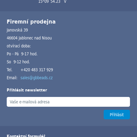
15°09´54.23´´V
Firemní prodejna
Janovská 39
46604 Jablonec nad Nisou
otvírací doba:
Po - Pá 9-17 hod.
So 9-12 hod.
Tel.
+420 483 317 929
Email:
sales@gbbeads.cz
Přihlásit newsletter
Kontaktní formulář