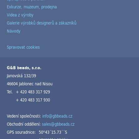
Exkurze, muzeum, prodejna
Videa z výroby
Galerie výrobků designerů a zákazníků
Návody
Spravovat cookies
G&B beads, s.r.o.
Janovská 132/39
46604 Jablonec nad Nisou
Tel.
+ 420 483 317 929
+ 420 483 317 930
Vedení společnosti:
info@gbbeads.cz
Obchodní oddělení:
sales@gbbeads.cz
GPS souradnice:
50°43´15.73´´S