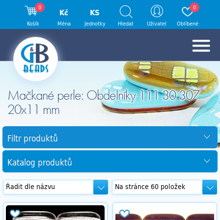
0
0
Kč
KS
Košík
Měna
Jednotky
Hledat
Uživatel
Oblíbené
Mačkané perle: Obdelníky 111 30 307
20x11 mm
Filtr produktů
Katalog produktů