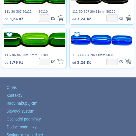
111-30-307 20x11mm 50110
111-30-307 20x11mm 50120
KS
KS
3,24 Kč
3,24 Kč
od
od
111-30-307 20x11mm 52100
111-30-307 20x11mm 60310
KS
KS
3,76 Kč
3,24 Kč
od
od
O nás
Kontakty
Rady nakupujícím
Slevový system
Obchodní podmínky
Dodací podmínky
Spolupráce a partneři