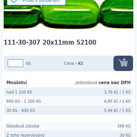
Přidat k oblíbeným
111-30-307 20x11mm 52100
KS
Cena
-
Kč
Množství
cena bez DPH
Jednotková
nad 1 200 KS
3,76 Kč
/
1 KS
600 KS
-
1 200 KS
4,85 Kč
/
1 KS
30 KS
- 600
KS
5,94 Kč
/
1 KS
Skladová zásoba
396 KS
Z toho rezervováno
30 KS