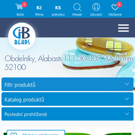
0
0
Kč
KS
Košík
Měna
Jednotky
Hledat
Uživatel
Oblíbené
Obdelníky, Alabastr 111-30-307 20x11mm
52100
Filtr produktů
Katalog produktů
Poslední prohlížené