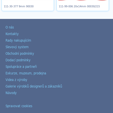
111-30-377 9mm 90030
111-99-006 20x14mm 00030/215
O nás
Kontakty
Rady nakupujícím
Slevový system
Obchodní podmínky
Dodací podmínky
Spolupráce a partneři
Exkurze, muzeum, prodejna
Videa z výroby
Galerie výrobků designerů a zákazníků
Návody
Spravovat cookies