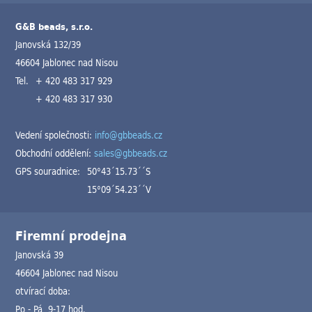
G&B beads, s.r.o.
Janovská 132/39
46604 Jablonec nad Nisou
Tel.
+ 420 483 317 929
+ 420 483 317 930
Vedení společnosti:
info@gbbeads.cz
Obchodní oddělení:
sales@gbbeads.cz
GPS souradnice:
50°43´15.73´´S
15°09´54.23´´V
Firemní prodejna
Janovská 39
46604 Jablonec nad Nisou
otvírací doba:
Po - Pá 9-17 hod.