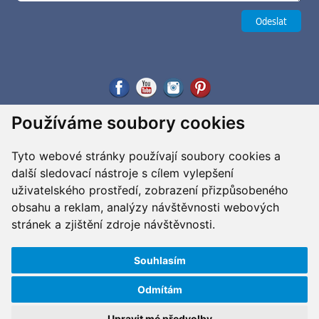
Používáme soubory cookies
Tyto webové stránky používají soubory cookies a
další sledovací nástroje s cílem vylepšení
uživatelského prostředí, zobrazení přizpůsobeného
obsahu a reklam, analýzy návštěvnosti webových
stránek a zjištění zdroje návštěvnosti.
Souhlasím
Odmítám
Copyright ©2026 G&B Beads, s.r.o., vyrobil
Simopt, s.r.o.
Upravit mé předvolby