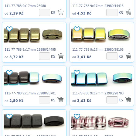
111-77-788 9x17mm 23980
111-77-788 9x17mm 23980/14415
KS
KS
2,19 Kč
4,53 Kč
od
od
111-77-788 9x17mm 23980/14495
111-77-788 9x17mm 23980/28103
KS
KS
3,72 Kč
3,41 Kč
od
od
111-77-788 9x17mm 23980/28701
111-77-788 9x17mm 23980/28703
KS
KS
2,80 Kč
3,41 Kč
od
od