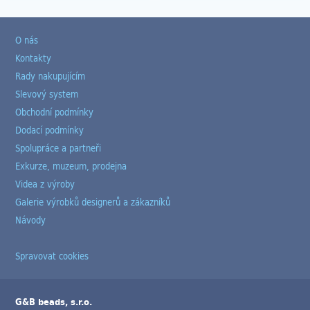
O nás
Kontakty
Rady nakupujícím
Slevový system
Obchodní podmínky
Dodací podmínky
Spolupráce a partneři
Exkurze, muzeum, prodejna
Videa z výroby
Galerie výrobků designerů a zákazníků
Návody
Spravovat cookies
G&B beads, s.r.o.