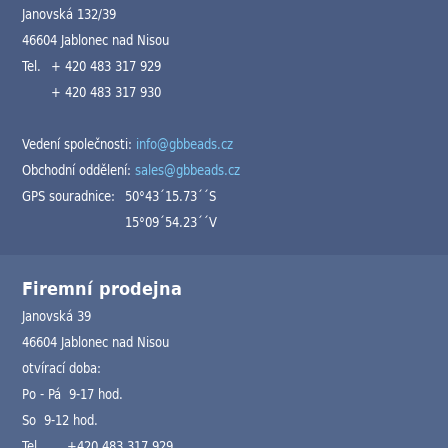
Janovská 132/39
46604 Jablonec nad Nisou
Tel.
+ 420 483 317 929
+ 420 483 317 930
Vedení společnosti:
info@gbbeads.cz
Obchodní oddělení:
sales@gbbeads.cz
GPS souradnice:
50°43´15.73´´S
15°09´54.23´´V
Firemní prodejna
Janovská 39
46604 Jablonec nad Nisou
otvírací doba:
Po - Pá 9-17 hod.
So 9-12 hod.
Tel.
+420 483 317 929