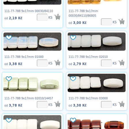
111-77-788 9x17mm 00030/84110
111-77-788 9x17mm
00030/84110/86805
KS
2,19 Kč
od
KS
3,00 Kč
od
111-77-788 9x17mm 01000
111-77-788 9x17mm 02010
KS
KS
3,38 Kč
2,79 Kč
od
od
111-77-788 9x17mm 02010/14457
111-77-788 9x17mm 03000
KS
KS
3,78 Kč
3,38 Kč
od
od