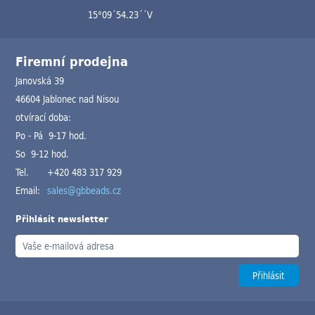
15°09´54.23´´V
Firemní prodejna
Janovská 39
46604 Jablonec nad Nisou
otvírací doba:
Po - Pá 9-17 hod.
So 9-12 hod.
Tel.
+420 483 317 929
Email:
sales@gbbeads.cz
Přihlásit newsletter