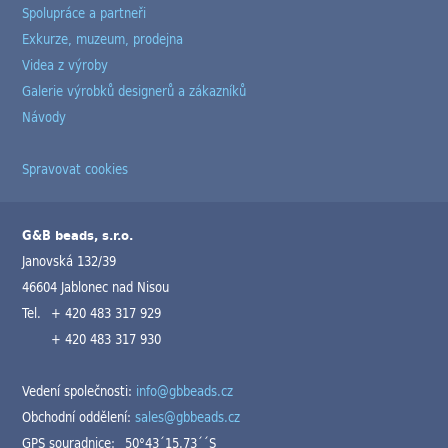
Spolupráce a partneři
Exkurze, muzeum, prodejna
Videa z výroby
Galerie výrobků designerů a zákazníků
Návody
Spravovat cookies
G&B beads, s.r.o.
Janovská 132/39
46604 Jablonec nad Nisou
Tel.
+ 420 483 317 929
+ 420 483 317 930
Vedení společnosti:
info@gbbeads.cz
Obchodní oddělení:
sales@gbbeads.cz
GPS souradnice:
50°43´15.73´´S