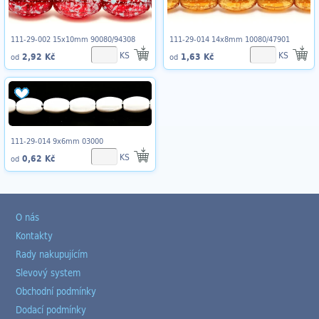
111-29-002 15x10mm 90080/94308
111-29-014 14x8mm 10080/47901
KS
KS
2,92 Kč
1,63 Kč
od
od
111-29-014 9x6mm 03000
KS
0,62 Kč
od
O nás
Kontakty
Rady nakupujícím
Slevový system
Obchodní podmínky
Dodací podmínky