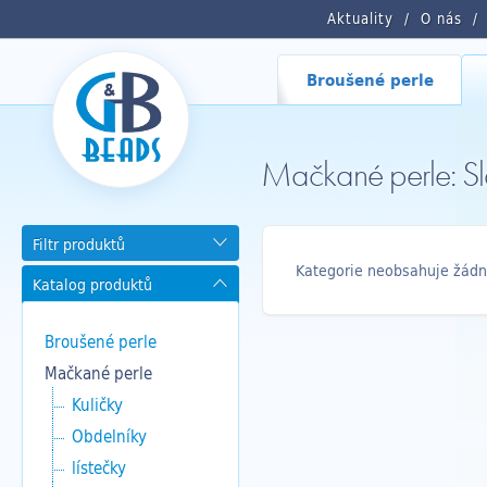
Aktuality
O nás
Broušené perle
Mačkané perle: Sl
Filtr produktů
Kategorie neobsahuje žádn
Katalog produktů
Broušené perle
Mačkané perle
Kuličky
Obdelníky
lístečky