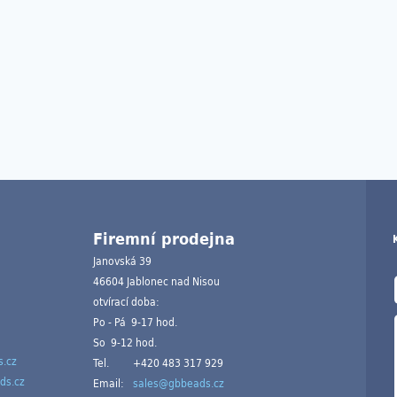
Firemní prodejna
Janovská 39
46604 Jablonec nad Nisou
otvírací doba:
Po - Pá 9-17 hod.
So 9-12 hod.
.cz
Tel.
+420 483 317 929
ds.cz
Email:
sales@gbbeads.cz