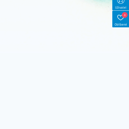
Uživatel
0
Oblíbené