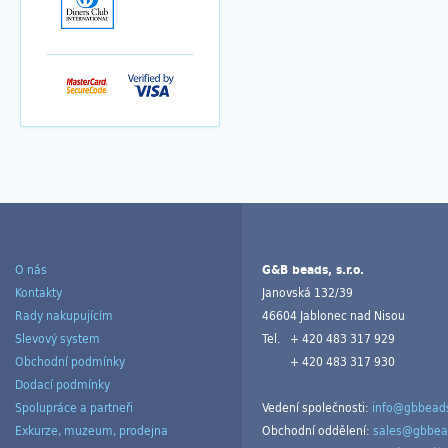
O nás
G&B beads, s.r.o.
Kontakty
Janovská 132/39
Rady nakupujícím
46604 Jablonec nad Nisou
Slevový system
Tel.
+ 420 483 317 929
Obchodní podmínky
+ 420 483 317 930
Dodací podmínky
Spolupráce a partneři
Vedení společnosti:
info@gbbeads
Exkurze, muzeum, prodejna
Obchodní oddělení:
sales@gbbea