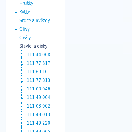
Hrušky
Kytky
Srdce a hvězdy
Olivy
Ovály
Slavíci a disky
111 44 008
111 77 817
111 69 101
111 77 813
111 00 046
111 49 004
111 03 002
111 49 013
111 49 220
111 49 005