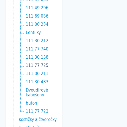
111 49 206
111 69 036
111 00 234
Lentilky
111 30 212
111 77 740
111 30 138
111 77 725
111 00 211
111 30 483
Dvoudírové
kabošony
buton
111 77 723
Kostičky a čtverečky