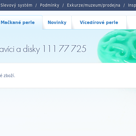
Slevový systém
Podmínky
Exkurze/muzeum/prodejna
Ins
Mačkané perle
Novinky
Vícedírové perle
avíci a disky 111 77 725
é zboží.