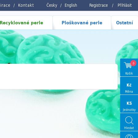
pirace
Kontakt
Česky
/
English
Registrace
/
Přihlásit
Recyklované perle
Ploškované perle
Ostatní
0
Košík
Kč
Měna
KS
Jednotky
Hledat