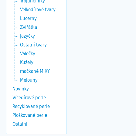
Trojúhelníky
Velkodírové tvary
Lucerny
Zvířátka
Jazýčky
Ostatní tvary
Válečky
Kužely
mačkané MIXY
Melouny
Novinky
Vícedírové perle
Recyklované perle
Ploškované perle
Ostatní