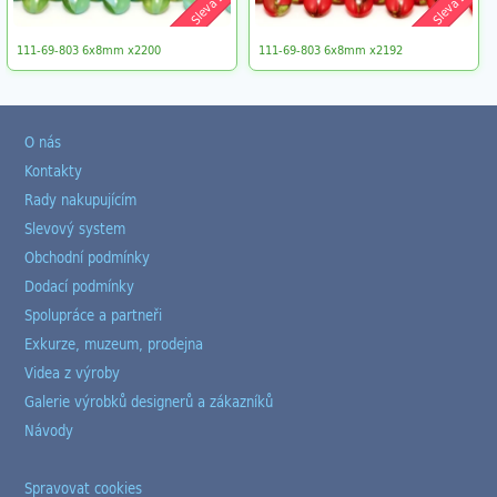
Sleva 5%
Sleva 5%
111-69-803 6x8mm x2200
111-69-803 6x8mm x2192
O nás
Kontakty
Rady nakupujícím
Slevový system
Obchodní podmínky
Dodací podmínky
Spolupráce a partneři
Exkurze, muzeum, prodejna
Videa z výroby
Galerie výrobků designerů a zákazníků
Návody
Spravovat cookies