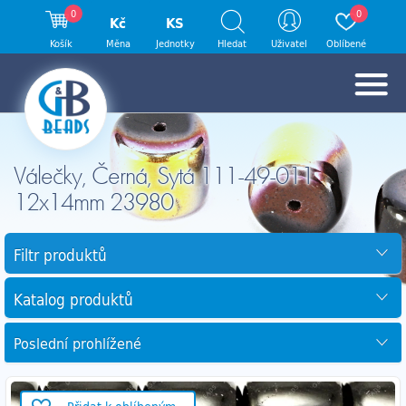
0
0
Kč
KS
Košík
Měna
Jednotky
Hledat
Uživatel
Oblíbené
Válečky, Černá, Sytá 111-49-011
12x14mm 23980
Filtr produktů
Katalog produktů
Poslední prohlížené