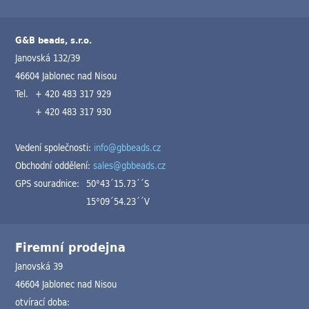
G&B beads, s.r.o.
Janovská 132/39
46604 Jablonec nad Nisou
Tel.
+ 420 483 317 929
+ 420 483 317 930
Vedení společnosti:
info@gbbeads.cz
Obchodní oddělení:
sales@gbbeads.cz
GPS souradnice:
50°43´15.73´´S
15°09´54.23´´V
Firemní prodejna
Janovská 39
46604 Jablonec nad Nisou
otvírací doba: