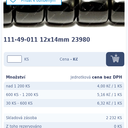
Přidat k oblíbeným
111-49-011 12x14mm 23980
KS
Cena
-
Kč
Množství
cena bez DPH
Jednotková
nad 1 200 KS
4,00 Kč
/
1 KS
600 KS
-
1 200 KS
5,16 Kč
/
1 KS
30 KS
- 600
KS
6,32 Kč
/
1 KS
Skladová zásoba
2 232 KS
Z toho rezervováno
0 KS