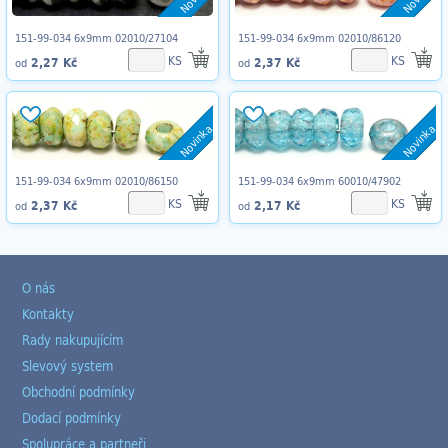
151-99-034 6x9mm 02010/27104
151-99-034 6x9mm 02010/86120
KS
KS
2,27 Kč
2,37 Kč
od
od
Novinka
Novinka
151-99-034 6x9mm 02010/86150
151-99-034 6x9mm 60010/47902
KS
KS
2,37 Kč
2,17 Kč
od
od
O nás
Kontakty
Rady nakupujícím
Slevový system
Obchodní podmínky
Dodací podmínky
Spolupráce a partneři