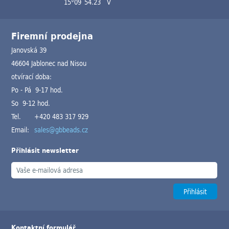
15°09´54.23´´V
Firemní prodejna
Janovská 39
46604 Jablonec nad Nisou
otvírací doba:
Po - Pá 9-17 hod.
So 9-12 hod.
Tel.
+420 483 317 929
Email:
sales@gbbeads.cz
Přihlásit newsletter
Kontaktní formulář