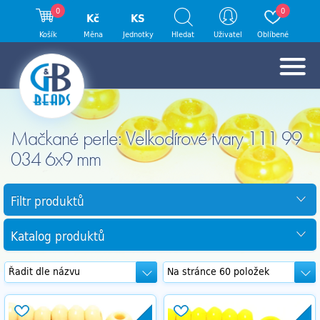
0
0
Kč
KS
Košík
Měna
Jednotky
Hledat
Uživatel
Oblíbené
Mačkané perle: Velkodírové tvary 111 99
034 6x9 mm
Filtr produktů
Katalog produktů