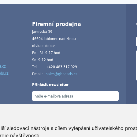
Firemní prodejna
Janovská 39
46604 Jablonec nad Nisou
otvírací doba:
Po - Pá 9-17 hod.
So 9-12 hod.
.cz
Tel.
+420 483 317 929
ds.cz
Email:
sales@gbbeads.cz
Přihlásit newsletter
ší sledovací nástroje s cílem vylepšení uživatelského pro
V
roje návštěvnosti.