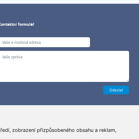
Kontaktní formulář
Copyright ©2026 G&B Beads, s.r.o., vyrobil
Simopt, s.r.o.
středí, zobrazení přizpůsobeného obsahu a reklam,
šechna práva vyhrazena / All rights reserved