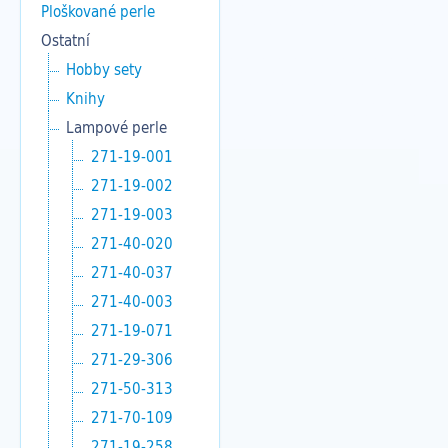
Ploškované perle
Ostatní
Hobby sety
Knihy
Lampové perle
271-19-001
271-19-002
271-19-003
271-40-020
271-40-037
271-40-003
271-19-071
271-29-306
271-50-313
271-70-109
271-19-258