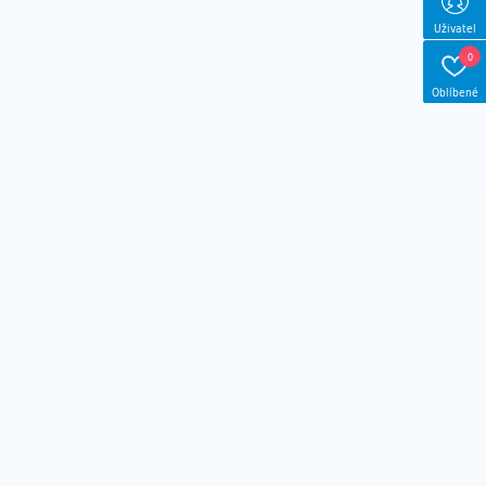
Uživatel
0
Oblíbené