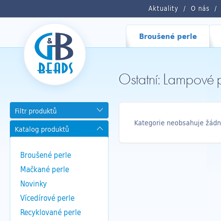
Aktuality
O nás
Broušené perle
Ostatní: Lampové
Filtr produktů
Kategorie neobsahuje žádn
Katalog produktů
Broušené perle
Mačkané perle
Novinky
Vícedírové perle
Recyklované perle