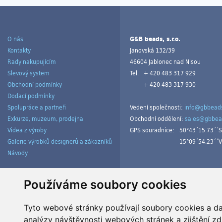
O nás
G&B beads, s.r.o.
Kontakty
Janovská 132/39
Rady nakupujícím
46604 Jablonec nad Nisou
Slevový system
Tel.
+ 420 483 317 929
Obchodní podmínky
+ 420 483 317 930
Dodací podmínky
Spolupráce a partneři
Vedení společnosti:
info@gbbeads
Exkurze, muzeum, prodejna
Obchodní oddělení:
sales@gbbea
Videa z výroby
GPS souradnice:
50°43´15.73´´S
Galerie výrobků designerů a zákazníků
15°09´54.23´´V
Návody
Spravovat cookies
Používáme soubory cookies
Tyto webové stránky používají soubory cookies a dal
analýzy návštěvnosti webových stránek a zjištění zd