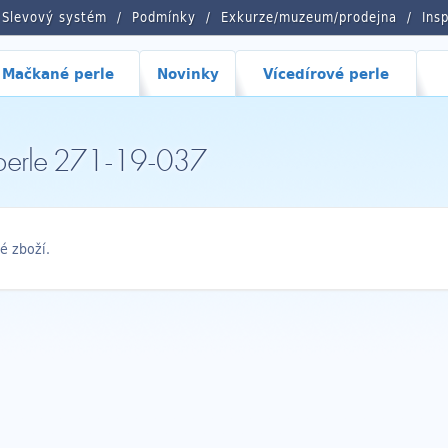
Slevový systém
Podmínky
Exkurze/muzeum/prodejna
Ins
Mačkané perle
Novinky
Vícedírové perle
 perle 271-19-037
é zboží.