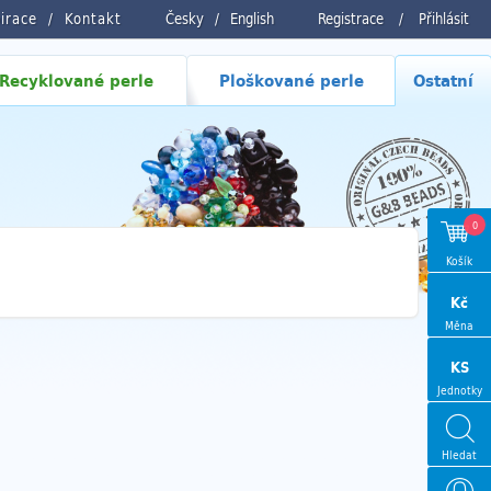
pirace
Kontakt
Česky
/
English
Registrace
/
Přihlásit
Recyklované perle
Ploškované perle
Ostatní
0
Košík
Kč
Měna
KS
Jednotky
Hledat