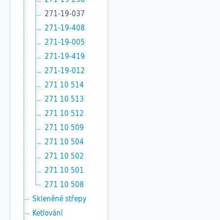
271-19-037
271-19-408
271-19-005
271-19-419
271-19-012
271 10 514
271 10 513
271 10 512
271 10 509
271 10 504
271 10 502
271 10 501
271 10 508
Skleněné střepy
Ketlování