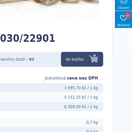
Uživatel
0
Oblíbené
030/22901
vaného zboží
-
Kč
do košíku
cena bez DPH
Jednotková
3 995,70 Kč
/
1 kg
5 152,35 Kč
/
1 kg
6 309,00 Kč
/
1 kg
0,7 kg
0,0 kg