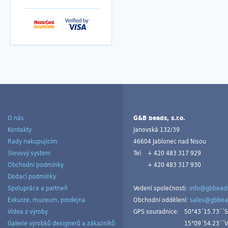
O nás
G&B beads, s.r.o.
Kontakty
Janovská 132/39
Rady nakupujícím
46604 Jablonec nad Nisou
Slevový system
Tel.
+ 420 483 317 929
Obchodní podmínky
+ 420 483 317 930
Dodací podmínky
Spolupráce a partneři
Vedení společnosti:
info@gbbeads
Exkurze, muzeum, prodejna
Obchodní oddělení:
sales@gbbea
Videa z výroby
GPS souradnice:
50°43´15.73´´S
Galerie výrobků designerů a zákazníků
15°09´54.23´´V