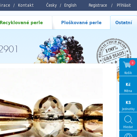
pirace
Kontakt
Česky
/
English
Registrace
/
Přihlásit
Recyklované perle
Ploškované perle
Ostatní
22901
0
Košík
Kč
Měna
KS
Jednotky
Hledat