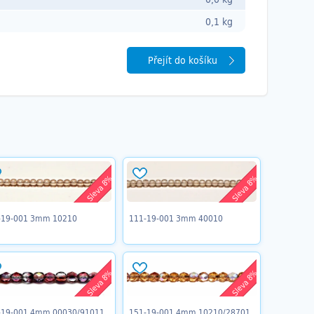
0,1 kg
Přejít do košíku
Sleva 8%
Sleva 8%
-19-001 3mm 10210
111-19-001 3mm 40010
Sleva 8%
Sleva 8%
-19-001 4mm 00030/91011
151-19-001 4mm 10210/28701