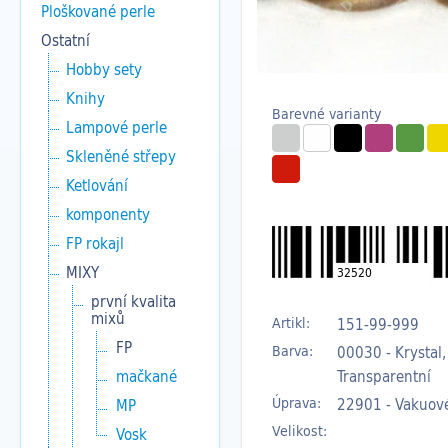
Ploškované perle
Ostatní
Hobby sety
Knihy
Barevné varianty
Lampové perle
Skleněné střepy
Ketlování
komponenty
FP rokajl
MIXY
32520
první kvalita
mixů
Artikl:
151-99-999
FP
Barva:
00030 - Krystal,
Transparentní
mačkané
Úprava:
22901 - Vakuov
MP
Velikost:
Vosk