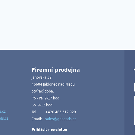
Firemní prodejna
Janovská 39
46604 Jablonec nad Nisou
otvírací doba:
Po - Pá 9-17 hod.
So 9-12 hod.
.cz
Tel.
+420 483 317 929
ds.cz
Email:
sales@gbbeads.cz
Přihlásit newsletter