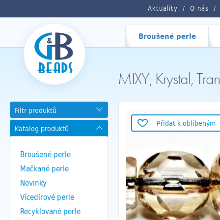
Aktuality
O nás
Broušené perle
MIXY, Krystal, 
Filtr produktů
Přidat k oblíbeným
Katalog produktů
Broušené perle
Mačkané perle
Novinky
Vícedírové perle
Recyklované perle