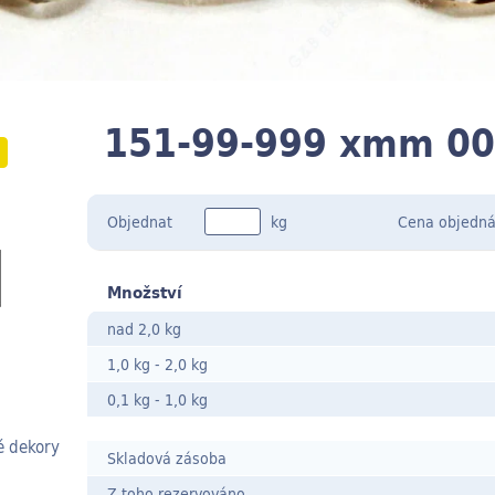
151-99-999 xmm 00
Objednat
kg
Cena
objedná
Množství
nad 2,0 kg
1,0 kg
-
2,0 kg
0,1 kg
- 1,0
kg
é dekory
Skladová zásoba
Z toho rezervováno