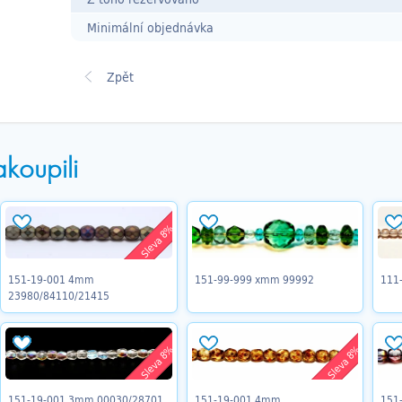
Minimální objednávka
akoupili
Sleva 8%
151-19-001 4mm
151-99-999 xmm 99992
111
23980/84110/21415
Sleva 8%
Sleva 8%
151-19-001 3mm 00030/28701
151-19-001 4mm
151