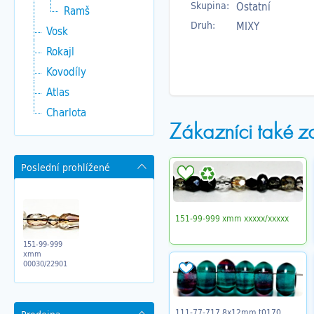
Skupina:
Ostatní
Ramš
Druh:
MIXY
Vosk
Rokajl
Kovodíly
Atlas
Charlota
Zákazníci také z
Poslední prohlížené
151-99-999 xmm xxxxx/xxxxx
151-99-999
xmm
00030/22901
111-77-717 8x12mm t0170