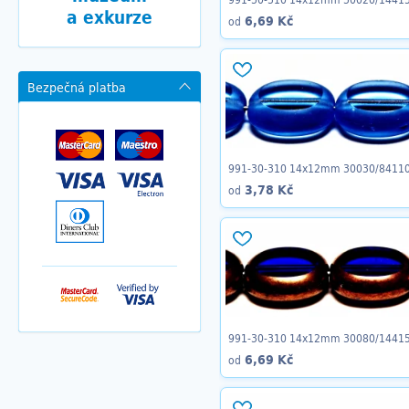
a exkurze
6,69 Kč
od
Bezpečná platba
991-30-310 14x12mm 30030/8411
3,78 Kč
od
991-30-310 14x12mm 30080/1441
6,69 Kč
od