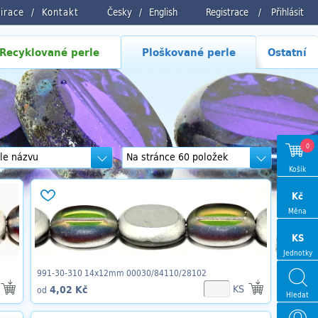
pirace
Kontakt
Česky
/
English
Registrace
/
Přihlásit
Recyklované perle
Ploškované perle
Ostatní
0
Košík
Kč
Měna
KS
Jednotky
991-30-310 14x12mm 00030/84110/28102
KS
4,02 Kč
od
Hledat