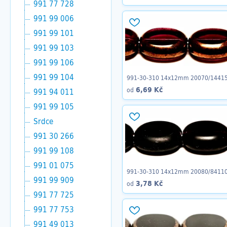
991 77 728
991 99 006
991 99 101
991 99 103
991 99 106
991 99 104
991-30-310 14x12mm 20070/1441
6,69 Kč
od
991 94 011
991 99 105
Srdce
991 30 266
991 99 108
991 01 075
991-30-310 14x12mm 20080/8411
991 99 909
3,78 Kč
od
991 77 725
991 77 753
991 49 013