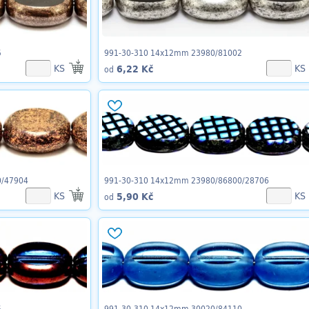
5
991-30-310 14x12mm 23980/81002
KS
KS
6,22 Kč
od
0/47904
991-30-310 14x12mm 23980/86800/28706
KS
KS
5,90 Kč
od
5
991-30-310 14x12mm 30020/84110