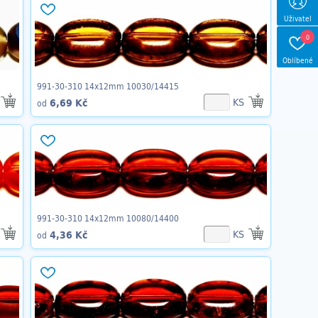
Uživatel
0
Oblíbené
991-30-310 14x12mm 10030/14415
KS
6,69 Kč
od
991-30-310 14x12mm 10080/14400
KS
4,36 Kč
od