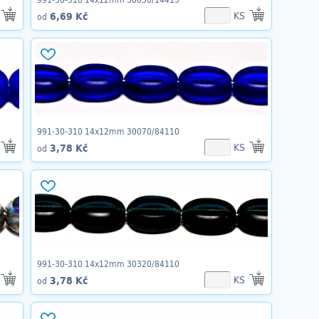
KS
6,69 Kč
od
991-30-310 14x12mm 30070/84110
KS
3,78 Kč
od
991-30-310 14x12mm 30320/84110
KS
3,78 Kč
od