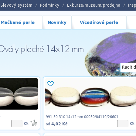
Slevový systém
Podmínky
Exkurze/muzeum/prodejna
Ins
Mačkané perle
Novinky
Vícedírové perle
: Ovály ploché 14x12 mm
0
991-30-310 14x12mm 00030/84110/26601
KS
KS
4,02 Kč
od