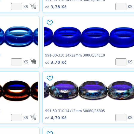
KS
KS
3,78 Kč
od
0
991-30-310 14x12mm 30060/84110
KS
KS
3,78 Kč
od
5
991-30-310 14x12mm 30080/86805
KS
KS
4,79 Kč
od