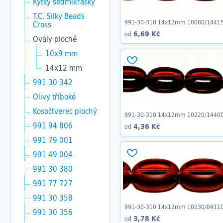
Kytky sedmikrásky
T.C. Silky Beads
991-30-310 14x12mm 10080/1441
Cross
6,69 Kč
od
Ovály ploché
10x9 mm
14x12 mm
991 30 342
Olivy tříboké
Kosočtverec plochý
991-30-310 14x12mm 10220/1440
991 94 806
4,36 Kč
od
991 79 001
991 49 004
991 30 380
991 77 727
991 30 358
991-30-310 14x12mm 10230/8411
991 30 356
3,78 Kč
od