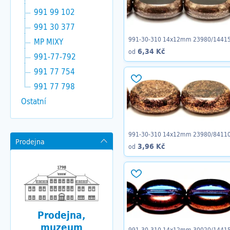
991 99 102
991 30 377
991-30-310 14x12mm 23980/1441
MP MIXY
6,34 Kč
od
991-77-792
991 77 754
991 77 798
Ostatní
991-30-310 14x12mm 23980/8411
Prodejna
3,96 Kč
od
Prodejna,
muzeum
991-30-310 14x12mm 30020/1441