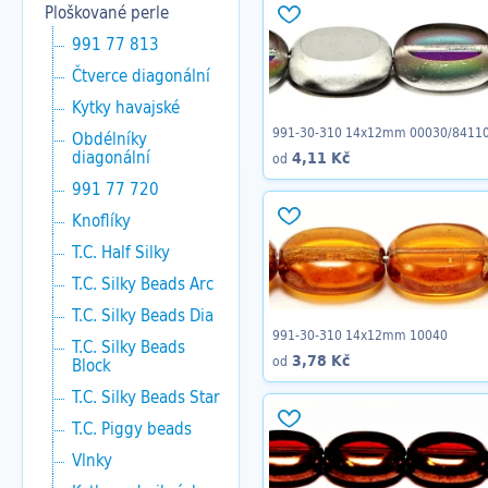
Ploškované perle
991 77 813
Čtverce diagonální
Kytky havajské
991-30-310 14x12mm 00030/8411
Obdélníky
diagonální
4,11 Kč
od
991 77 720
Knoflíky
T.C. Half Silky
T.C. Silky Beads Arc
T.C. Silky Beads Dia
991-30-310 14x12mm 10040
T.C. Silky Beads
3,78 Kč
od
Block
T.C. Silky Beads Star
T.C. Piggy beads
Vlnky