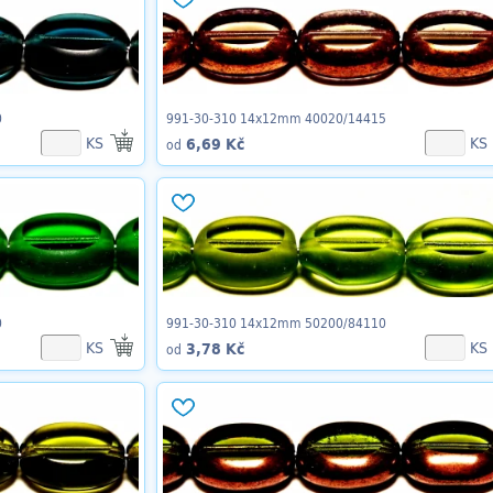
0
991-30-310 14x12mm 40020/14415
KS
KS
6,69 Kč
od
0
991-30-310 14x12mm 50200/84110
KS
KS
3,78 Kč
od