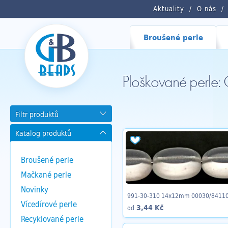
Aktuality
O nás
Broušené perle
Ploškované perle
Filtr produktů
Katalog produktů
Broušené perle
Mačkané perle
Novinky
991-30-310 14x12mm 00030/8411
Vícedírové perle
3,44 Kč
od
Recyklované perle